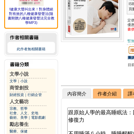
IS
頁
!健康大聲叫出來！對身體絕
對有效的八種健康發聲法(隨
書附贈八種健康發聲法完全教
定
學MP3)
優
書
暫
此作者無相關書籍
團購
目
文學小說
文學
｜
小說
商管創投
內容簡介
作者介紹
譯
財經投資
｜
行銷企管
人文藝坊
宗教、哲學
社會、人文、史地
藝術、美學
｜
電影戲劇
勵志養生
醫療、保健