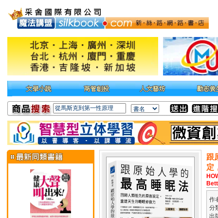
跟
定
HOW
Bett
作
分
出