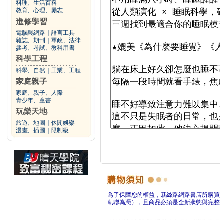
料理、生活百科
教育、心理、勵志
進修學習
電腦與網路
｜
語言工具
雜誌、期刊
｜
軍政、法律
參考、考試、教科用書
科學工程
科學、自然
｜
工業、工程
家庭親子
家庭、親子、人際
青少年、童書
玩樂天地
旅遊、地圖
｜
休閒娛樂
漫畫、插圖
｜
限制級
為了保障您的權益，新絲路網路書店所購買
執聯為憑），且商品必須是全新狀態與完整