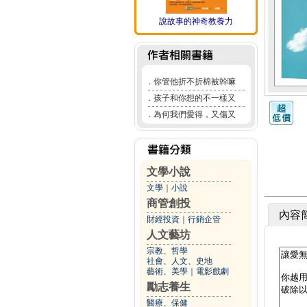
說故事的神奇教養力
．
你管他折不折棉被幹嘛
．
孩子和你想的不一樣又
．
為何我們愛得，又傷又
文學小說
文學
｜
小說
商管創投
內容
財經投資
｜
行銷企管
人文藝坊
宗教、哲學
社會、人文、史地
藝術、美學
｜
電影戲劇
勵志養生
醫療、保健