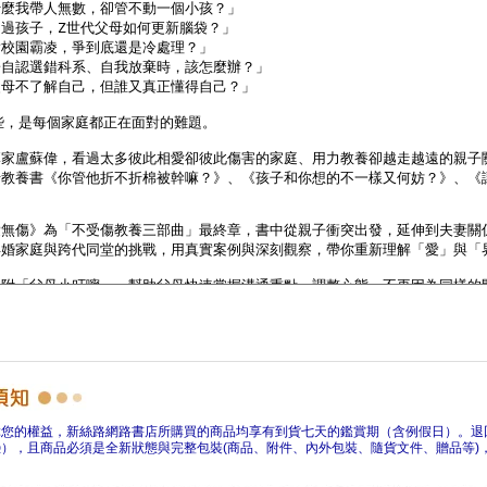
障您的權益，新絲路網路書店所購買的商品均享有到貨七天的鑑賞期（含例假日）。退
），且商品必須是全新狀態與完整包裝(商品、附件、內外包裝、隨貨文件、贈品等)