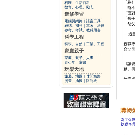
料理、生活百科
教育、心理、勵志
進修學習
電腦與網路
｜
語言工具
雜誌、期刊
｜
軍政、法律
參考、考試、教科用書
科學工程
科學、自然
｜
工業、工程
家庭親子
家庭、親子、人際
青少年、童書
玩樂天地
旅遊、地圖
｜
休閒娛樂
漫畫、插圖
｜
限制級
為了保
執聯為憑