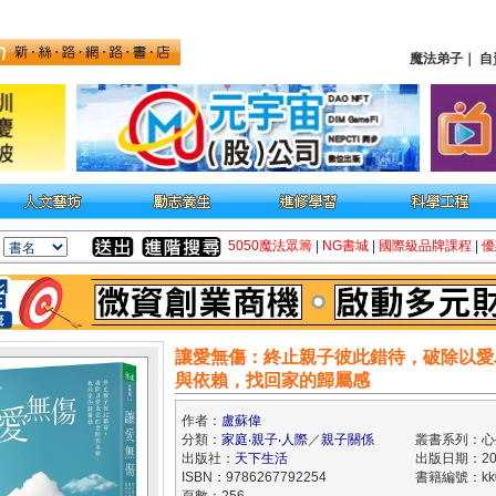
魔法弟子
｜
自
5050魔法眾籌
|
NG書城
|
國際級品牌課程
|
優
讓愛無傷：終止親子彼此錯待，破除以愛
與依賴，找回家的歸屬感
作者：
盧蘇偉
分類：
家庭‧親子‧人際
／
親子關係
叢書系列：心
出版社：
天下生活
出版日期：202
ISBN：9786267792254
書籍編號：kk0