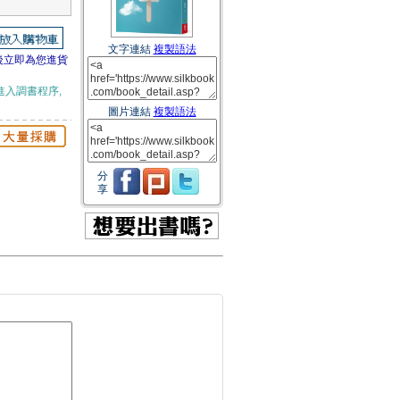
文字連結
複製語法
後立即為您進貨
進入調書程序,
圖片連結
複製語法
分
享