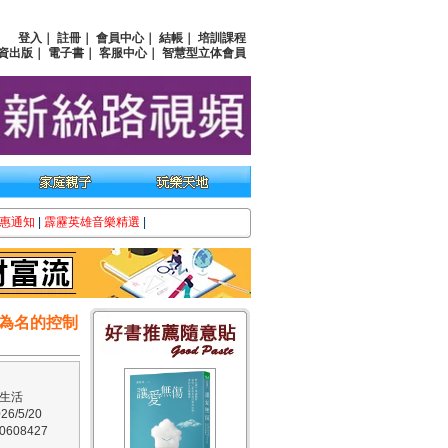
登入
｜
註冊
｜
會員中心
｜
結帳
｜
培訓課程
資出版
｜
電子書
｜
客服中心
｜
智慧型立体會員
惠通知
|
霹靂英雄音樂精選
|
為名的控制
生活
6/5/20
608427