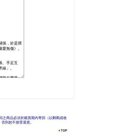
【孩子的心事有人懂：
一
翻轉世代：螢幕無所不
每
回之商品必須於鑑賞期內寄回（以郵戳或收
，否則恕不接受退貨。