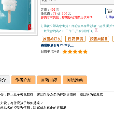
頁數：256
450
定價：
元
優惠價：
79
折
356
元
訂購
書價若有異動，以出版社實際定價為準
訂購後立即為您進貨：目前無庫存量,讀者下訂後,開始
一般天數約為2-10工作日(不含例假日)。
團購數最低為 20 本以上
目前平均評價：
簡介
作者介紹
書籍目錄
同類推薦