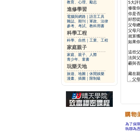
教育、心理、勵志
進修學習
電腦與網路
｜
語言工具
雜誌、期刊
｜
軍政、法律
參考、考試、教科用書
科學工程
科學、自然
｜
工業、工程
家庭親子
家庭、親子、人際
青少年、童書
玩樂天地
旅遊、地圖
｜
休閒娛樂
漫畫、插圖
｜
限制級
為了保
執聯為憑