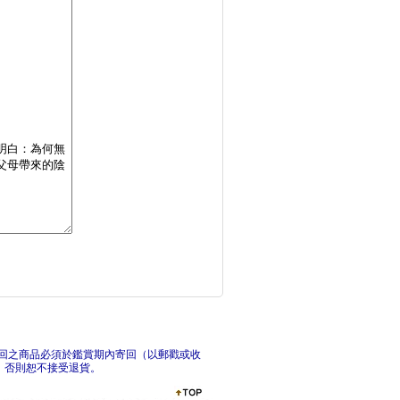
陪孩子好好長大(限量
【孩
孩子關上門，不是拒絕
翻轉
回之商品必須於鑑賞期內寄回（以郵戳或收
，否則恕不接受退貨。