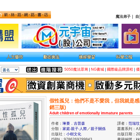
魔法弟子
｜
自
5050魔法眾籌
|
NG書城
|
國際級品牌課程
|
優
假性孤兒：他們不是不愛我，但我就是感
銷三版)
Adult children of emotionally immature parents
作者：
琳賽．吉普森
譯者：
范瑞玟
分類：
家庭‧親子‧人際
／
親子關係
叢書系列：A
出版社：
小樹文化
出版日期：202
ISBN：9786269299843
書籍編號：kk0