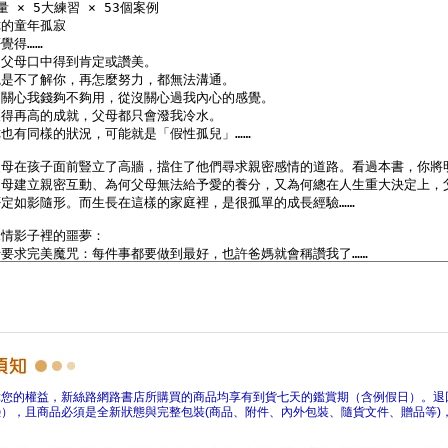
障您的權益，新絲路網路書店所購買的商品均享有到貨七天的鑑賞期（含例假日）。退
），且商品必須是全新狀態與完整包裝(商品、附件、內外包裝、隨貨文件、贈品等)