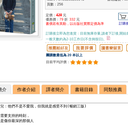
頁數：256
420
定價：
元
優惠價：
79
折
332
元
訂購
書價若有異動，以出版社實際定價為準
訂購後立即為您進貨：目前無庫存量,讀者下訂後,開始
一般天數約為2-10工作日(不含例假日)。
團購數最低為 20 本以上
目前平均評價：
簡介
作者介紹
譯者簡介
書籍目錄
同類推薦