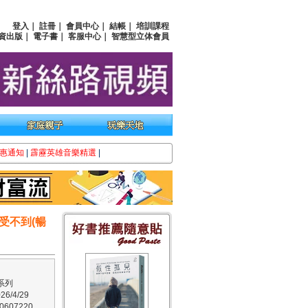
登入
｜
註冊
｜
會員中心
｜
結帳
｜
培訓課程
資出版
｜
電子書
｜
客服中心
｜
智慧型立体會員
惠通知
|
霹靂英雄音樂精選
|
受不到(暢
系列
6/4/29
607220