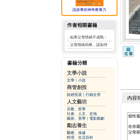
說故事的神奇教養力
．
如果父母情緒不成熟：
．
父母情緒幼稚，該如何
文學小說
文學
｜
小說
商管創投
財經投資
｜
行銷企管
內容
人文藝坊
宗教、哲學
社會、人文、史地
藝術、美學
｜
電影戲劇
勵志養生
醫療、保健
料理、生活百科