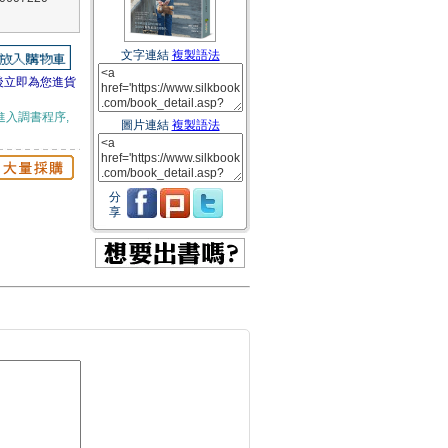
文字連結
複製語法
後立即為您進貨
進入調書程序,
圖片連結
複製語法
分
享