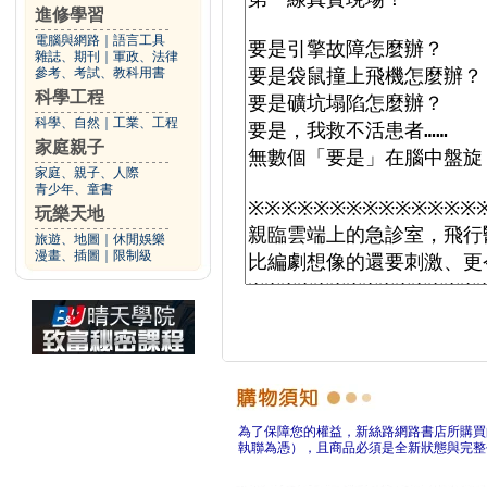
進修學習
電腦與網路
｜
語言工具
雜誌、期刊
｜
軍政、法律
參考、考試、教科用書
科學工程
科學、自然
｜
工業、工程
家庭親子
家庭、親子、人際
青少年、童書
玩樂天地
旅遊、地圖
｜
休閒娛樂
漫畫、插圖
｜
限制級
為了保障您的權益，新絲路網路書店所購買
執聯為憑），且商品必須是全新狀態與完整