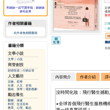
和姊妹一起守護幸福：姊姊妹
定
妹站起來
優
書
訂
一般
此作者無相關書籍
團購
目
文學小說
文學
｜
小說
商管創投
財經投資
｜
行銷企管
人文藝坊
內容簡介
作者介紹
譯
宗教、哲學
社會、人文、史地
藝術、美學
｜
電影戲劇
勵志養生
醫療、保健
料理、生活百科
教育、心理、勵志