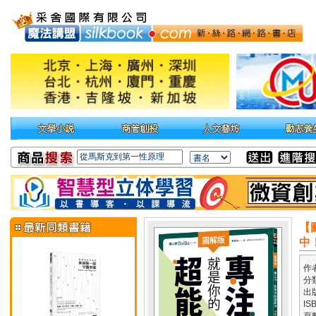
【
中
作
分
出
IS