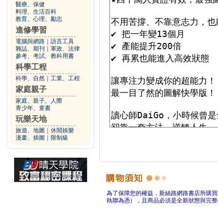
醫療、保健
料理、生活百科
教育、心理、勵志
進修學習
電腦與網路
｜
語言工具
雜誌、期刊
｜
軍政、法律
參考、考試、教科用書
科學工程
科學、自然
｜
工業、工程
家庭親子
家庭、親子、人際
青少年、童書
玩樂天地
旅遊、地圖
｜
休閒娛樂
漫畫、插圖
｜
限制級
為了保障您的權益，新絲路網路書店所購買
執聯為憑），且商品必須是全新狀態與完整