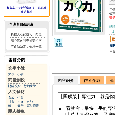
頁
和姊妹一起守護幸福：姊姊妹
定
妹站起來
優
書
訂
一般
．
操控人心的技巧：向歷
．
讀心師的科學戒菸指南
團購
．
不會做決定，你就一輩
目
文學小說
文學
｜
小說
商管創投
內容簡介
作者介紹
譯
財經投資
｜
行銷企管
人文藝坊
宗教、哲學
社會、人文、史地
藝術、美學
｜
電影戲劇
勵志養生