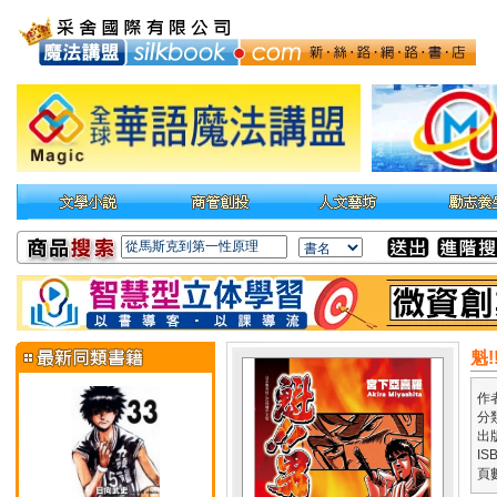
魁!
作
分
出
IS
頁