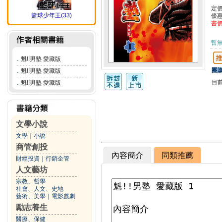
定
籃球少年王(33)
優
書
暫
．
魁!!男塾 愛藏版
團購
．
魁!!男塾 愛藏版
目
．
魁!!男塾 愛藏版
文學小說
文學
｜
小說
商管創投
內容簡介
同類推薦
財經投資
｜
行銷企管
人文藝坊
宗教、哲學
社會、人文、史地
藝術、美學
｜
電影戲劇
勵志養生
醫療、保健