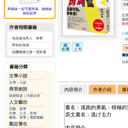
頁
和姊妹一起守護幸福：姊姊妹
妹站起來
定
優
書
訂
．
地表最強男人：拳擊、
一般
．
野狗的身價
．
福爾圖娜之瞳（電影書
團購
目
文學小說
文學
｜
小說
商管創投
內容簡介
作者介紹
書
財經投資
｜
行銷企管
人文藝坊
宗教、哲學
社會、人文、史地
藝術、美學
｜
電影戲劇
勵志養生