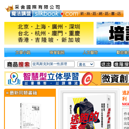
逃
利
NIG
作
分
出
IS