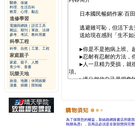
醫療、保健
料理、生活百科
教育、心理、勵志
進修學習
電腦與網路
｜
語言工具
雜誌、期刊
｜
軍政、法律
參考、考試、教科用書
科學工程
科學、自然
｜
工業、工程
家庭親子
家庭、親子、人際
青少年、童書
玩樂天地
旅遊、地圖
｜
休閒娛樂
漫畫、插圖
｜
限制級
為了保障您的權益，新絲路網路書店所購買
執聯為憑），且商品必須是全新狀態與完整