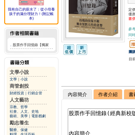
我有自己的薪水了：從小培養
定
孩子的滿分理財力！(附記帳
優
本)
書
參
同
．
股票作手回憶錄【獨家
團購
目
文學小說
文學
｜
小說
商管創投
財經投資
｜
行銷企管
內容簡介
作者介紹
書
人文藝坊
宗教、哲學
社會、人文、史地
藝術、美學
｜
電影戲劇
勵志養生
醫療、保健
料理、生活百科