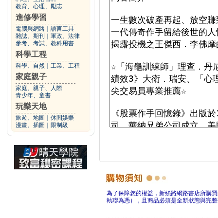
教育、心理、勵志
進修學習
電腦與網路
｜
語言工具
雜誌、期刊
｜
軍政、法律
參考、考試、教科用書
科學工程
科學、自然
｜
工業、工程
家庭親子
家庭、親子、人際
青少年、童書
玩樂天地
旅遊、地圖
｜
休閒娛樂
漫畫、插圖
｜
限制級
為了保障您的權益，新絲路網路書店所購買
執聯為憑），且商品必須是全新狀態與完整