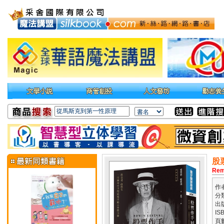
股
Rem
作
分
出
IS
頁