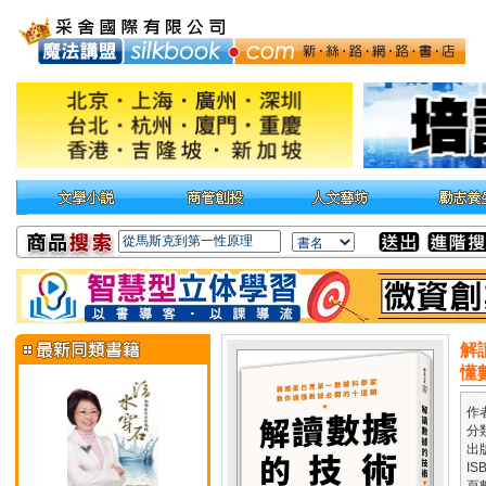
解
懂
作
分
出
IS