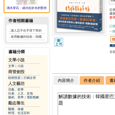
頁
滴水穿石：成功在於水的堅持
定
優
書
訂
．
讓人忍不住手滑下單的
一般
．
使用數據的技術：韓國
團購
目
文學小說
文學
｜
小說
商管創投
財經投資
｜
行銷企管
內容簡介
作者介紹
書
人文藝坊
宗教、哲學
社會、人文、史地
藝術、美學
｜
電影戲劇
勵志養生
醫療、保健
料理、生活百科