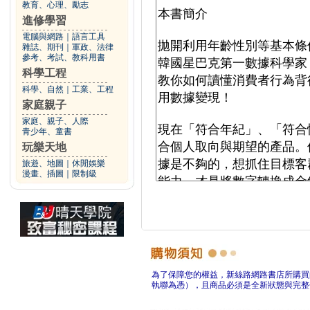
教育、心理、勵志
進修學習
電腦與網路
｜
語言工具
雜誌、期刊
｜
軍政、法律
參考、考試、教科用書
科學工程
科學、自然
｜
工業、工程
家庭親子
家庭、親子、人際
青少年、童書
玩樂天地
旅遊、地圖
｜
休閒娛樂
漫畫、插圖
｜
限制級
為了保障您的權益，新絲路網路書店所購買
執聯為憑），且商品必須是全新狀態與完整