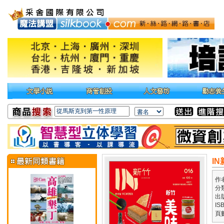
I
作
分
出
IS
頁