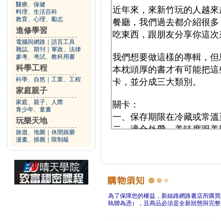
醫療、保健
料理、生活百科
教育、心理、勵志
進修學習
電腦與網路
｜
語言工具
雜誌、期刊
｜
軍政、法律
參考、考試、教科用書
科學工程
科學、自然
｜
工業、工程
家庭親子
家庭、親子、人際
青少年、童書
玩樂天地
旅遊、地圖
｜
休閒娛樂
漫畫、插圖
｜
限制級
為了保障您的權益，新絲路網路書店所購買
執聯為憑），且商品必須是全新狀態與完整