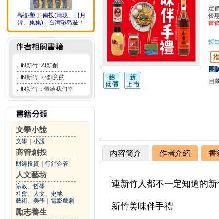
定
高雄‧墾丁‧南投(清境、日月
優
潭、集集)：台灣環島遊！
書
暫
．
IN新竹: AI新創
團購
．
IN新竹: 小創意的
目
．
IN新竹：帶給我們幸
文學小說
文學
｜
小說
商管創投
內容簡介
作者介紹
書
財經投資
｜
行銷企管
人文藝坊
宗教、哲學
社會、人文、史地
藝術、美學
｜
電影戲劇
勵志養生