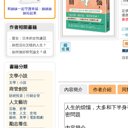
頁
和姊妹一起守護幸福：姊姊妹
定
妹站起來
優
書
訂
一般
．
厭女：日本的女性嫌惡
．
妳想活出怎樣的人生？
團購
．
如何做好研究論文？成
目
文學小說
文學
｜
小說
商管創投
內容簡介
作者介紹
同
財經投資
｜
行銷企管
人文藝坊
宗教、哲學
社會、人文、史地
藝術、美學
｜
電影戲劇
勵志養生