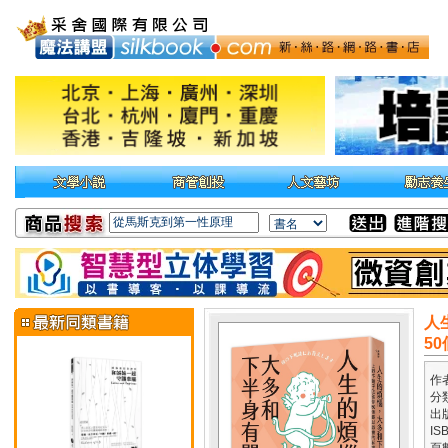
人
5
作
分
出
IS