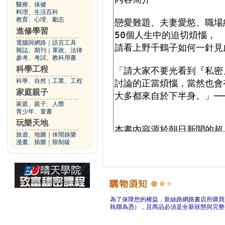
醫療、保健
料理、生活百科
教育、心理、勵志
進修學習
電腦與網路
｜
語言工具
雜誌、期刊
｜
軍政、法律
參考、考試、教科用書
科學工程
科學、自然
｜
工業、工程
家庭親子
家庭、親子、人際
青少年、童書
玩樂天地
旅遊、地圖
｜
休閒娛樂
漫畫、插圖
｜
限制級
為了保障您的權益，新絲路網路書店所購買
執聯為憑），且商品必須是全新狀態與完整