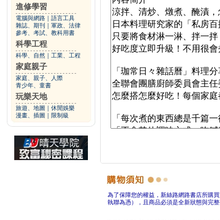
進修學習
電腦與網路
｜
語言工具
雜誌、期刊
｜
軍政、法律
參考、考試、教科用書
科學工程
科學、自然
｜
工業、工程
家庭親子
家庭、親子、人際
青少年、童書
玩樂天地
旅遊、地圖
｜
休閒娛樂
漫畫、插圖
｜
限制級
為了保障您的權益，新絲路網路書店所購買
執聯為憑），且商品必須是全新狀態與完整