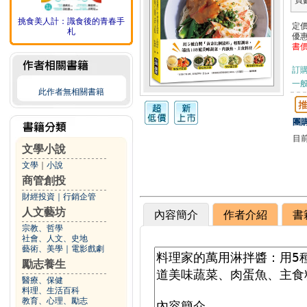
頁
挑食美人計：識食後的青春手
定
札
優
書
訂
一般
此作者無相關書籍
團購
目
文學小說
文學
｜
小說
商管創投
財經投資
｜
行銷企管
人文藝坊
內容簡介
作者介紹
書
宗教、哲學
社會、人文、史地
藝術、美學
｜
電影戲劇
勵志養生
醫療、保健
料理、生活百科
教育、心理、勵志