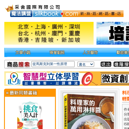
料
輕
作
分
出
IS