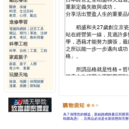
勵志養生
醫療、保健
料理、生活百科
教育、心理、勵志
進修學習
電腦與網路
｜
語言工具
雜誌、期刊
｜
軍政、法律
參考、考試、教科用書
科學工程
科學、自然
｜
工業、工程
家庭親子
家庭、親子、人際
青少年、童書
玩樂天地
旅遊、地圖
｜
休閒娛樂
漫畫、插圖
｜
限制級
為了保障您的權益，新絲路網路書店所購買
執聯為憑），且商品必須是全新狀態與完整