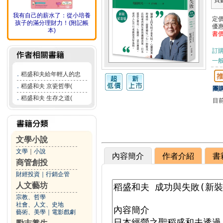
頁
我有自己的薪水了：從小培養
定
孩子的滿分理財力！(附記帳
優
本)
書
訂
一般
．
稻盛和夫給年輕人的忠
．
稻盛和夫 京瓷哲學(
團購
．
稻盛和夫 生存之道(
目
文學小說
文學
｜
小說
內容簡介
作者介紹
書
商管創投
財經投資
｜
行銷企管
人文藝坊
宗教、哲學
社會、人文、史地
藝術、美學
｜
電影戲劇