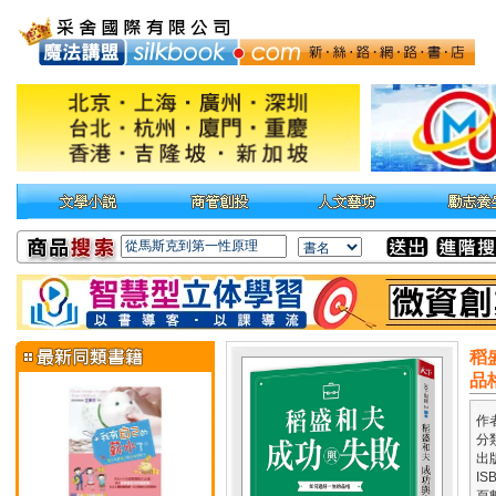
稻
品
作
分
出
IS