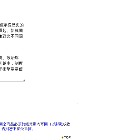
暢銷的內幕：看懂行為
現代
張夏準的12堂經濟學
看懂
回之商品必須於鑑賞期內寄回（以郵戳或收
，否則恕不接受退貨。