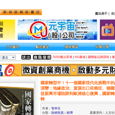
魔法弟子
｜
自
5050魔法眾籌
|
NG書城
|
國際級品牌課程
|
優
國家轉型中！十一個國家現代化挑戰中的
演變：地緣政治、資源出口依賴症、德國
從新興市場陷阱到歐洲核心復興，國家轉
輯
作者：
智本社
分類：
財經投資
／
經濟
叢書系列：人文社