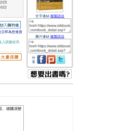
/25
022
文字連結
複製語法
後立即為您進貨
圖片連結
複製語法
進入調書程序,
分
享