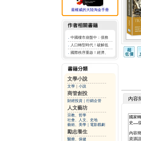
最權威的大陸淘金手冊
．
中國樓市崩盤中：債務
．
人口轉型時代！破解低
．
國際秩序重啟！經濟、
文學小說
文學
｜
小說
商管創投
內容
財經投資
｜
行銷企管
人文藝坊
宗教、哲學
社會、人文、史地
藝術、美學
｜
電影戲劇
勵志養生
醫療、保健