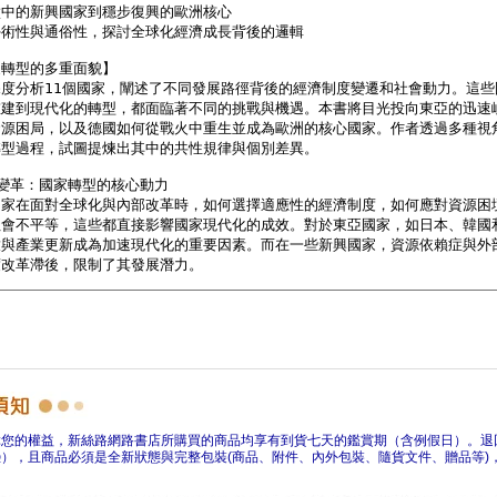
障您的權益，新絲路網路書店所購買的商品均享有到貨七天的鑑賞期（含例假日）。退
），且商品必須是全新狀態與完整包裝(商品、附件、內外包裝、隨貨文件、贈品等)