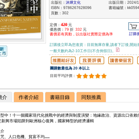
出版社：
沐燁文化
出版日期：2024/12
ISBN：9786267628096
書籍編號：kk0594
頁數：302
420
定價：
元
優惠價：
79
折
332
元
訂購
書價若有異動，以出版社實際定價為準
訂購後立即為您進貨：目前無庫存量,讀者下訂後,開始
一般天數約為2-10工作日(不含例假日)。
團購數最低為 20 本以上
目前平均評價：
簡介
作者介紹
書籍目錄
同類推薦