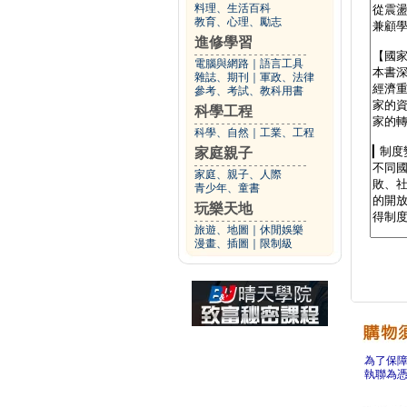
料理、生活百科
教育、心理、勵志
進修學習
電腦與網路
｜
語言工具
雜誌、期刊
｜
軍政、法律
參考、考試、教科用書
科學工程
科學、自然
｜
工業、工程
家庭親子
家庭、親子、人際
青少年、童書
玩樂天地
旅遊、地圖
｜
休閒娛樂
漫畫、插圖
｜
限制級
為了保
執聯為憑