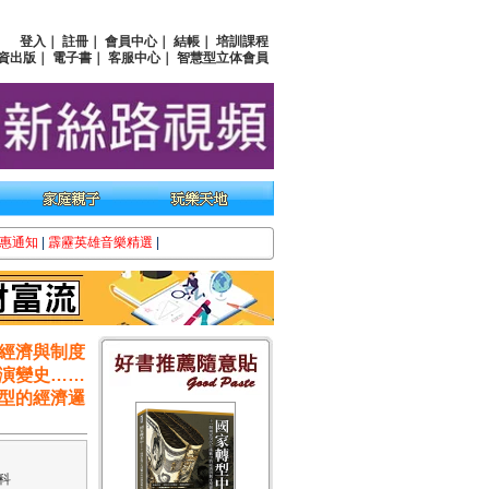
登入
｜
註冊
｜
會員中心
｜
結帳
｜
培訓課程
資出版
｜
電子書
｜
客服中心
｜
智慧型立体會員
惠通知
|
霹靂英雄音樂精選
|
經濟與制度
演變史……
型的經濟邏
科