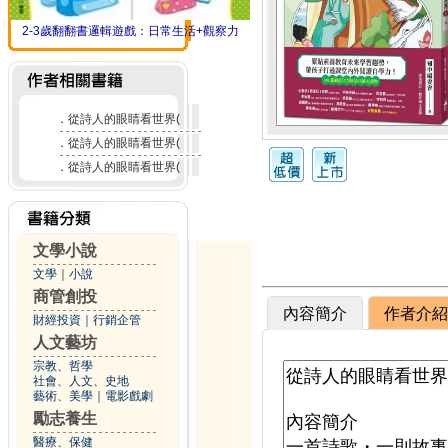
2-3歲翻翻書邏輯遊戲：日常生活+觀察力
．
從詩人的眼睛看世界(
．
從詩人的眼睛看世界(
．
從詩人的眼睛看世界(
文學小說
文學
｜
小說
商管創投
內容簡介
作者介紹
財經投資
｜
行銷企管
人文藝坊
宗教、哲學
社會、人文、史地
藝術、美學
｜
電影戲劇
勵志養生
醫療、保健