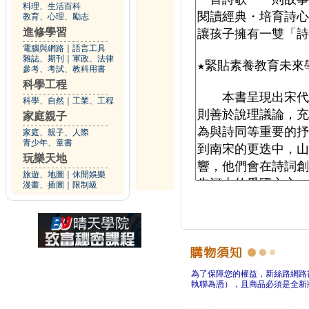
料理、生活百科
教育、心理、勵志
進修學習
電腦與網路
｜
語言工具
雜誌、期刊
｜
軍政、法律
參考、考試、教科用書
科學工程
科學、自然
｜
工業、工程
家庭親子
家庭、親子、人際
青少年、童書
玩樂天地
旅遊、地圖
｜
休閒娛樂
漫畫、插圖
｜
限制級
為了保障您的權益，新絲路網路
執聯為憑），且商品必須是全新