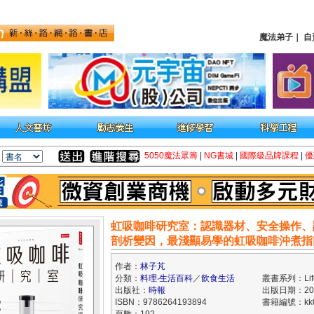
魔法弟子
｜
自
5050魔法眾籌
|
NG書城
|
國際級品牌課程
|
優
虹吸咖啡研究室：認識器材、安全操作、
剖析變因，最淺顯易學的虹吸咖啡沖煮指
作者：
林子芃
分類：
料理‧生活百科
／
飲食生活
叢書系列：Lif
出版社：
時報
出版日期：2025
ISBN：9786264193894
書籍編號：kk0