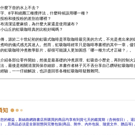
障您的權益，新絲路網路書店所購買的商品均享有到貨七天的鑑賞期（含例假日）。退
），且商品必須是全新狀態與完整包裝(商品、附件、內外包裝、隨貨文件、贈品等)