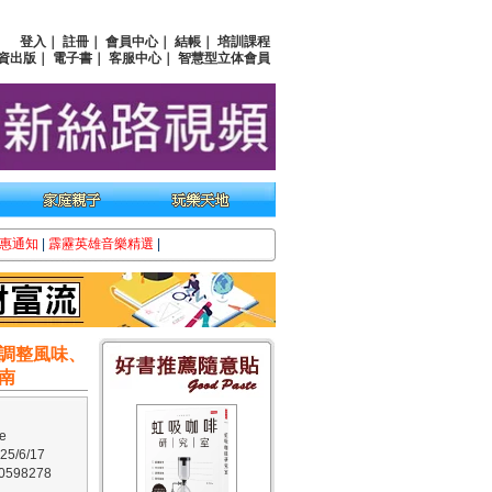
登入
｜
註冊
｜
會員中心
｜
結帳
｜
培訓課程
資出版
｜
電子書
｜
客服中心
｜
智慧型立体會員
惠通知
|
霹靂英雄音樂精選
|
調整風味、
南
e
/6/17
598278