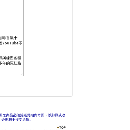
花藝設計基礎理論學1
綠茶
台灣早餐地圖
起司
回之商品必須於鑑賞期內寄回（以郵戳或收
，否則恕不接受退貨。