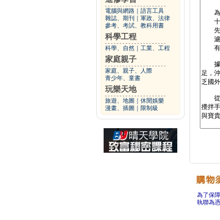
電腦與網路
｜
語言工具
雜誌、期刊
｜
軍政、法律
參考、考試、教科用書
科學工程
科學、自然
｜
工業、工程
家庭親子
家庭、親子、人際
青少年、童書
玩樂天地
旅遊、地圖
｜
休閒娛樂
漫畫、插圖
｜
限制級
為了保
執聯為憑