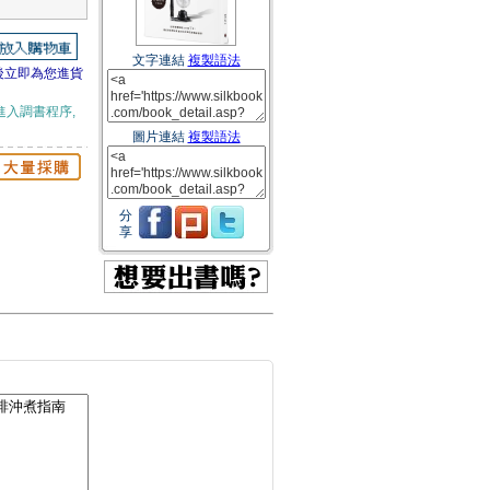
文字連結
複製語法
後立即為您進貨
進入調書程序,
圖片連結
複製語法
分
享