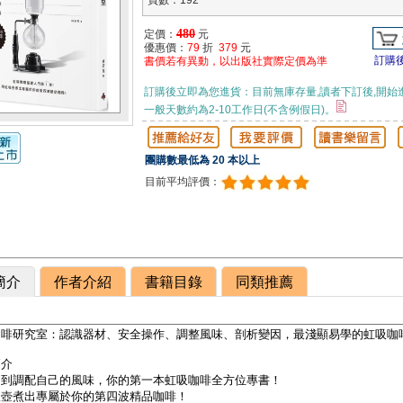
頁數：192
480
定價：
元
優惠價：
79
折
379
元
訂購
書價若有異動，以出版社實際定價為準
訂購後立即為您進貨：目前無庫存量,讀者下訂後,開始
一般天數約為2-10工作日(不含例假日)。
團購數最低為 20 本以上
目前平均評價：
簡介
作者介紹
書籍目錄
同類推薦