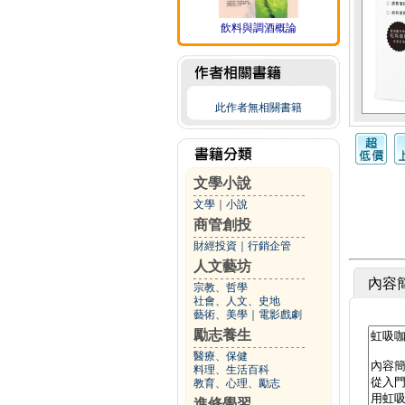
飲料與調酒概論
此作者無相關書籍
文學小說
文學
｜
小說
商管創投
財經投資
｜
行銷企管
人文藝坊
內容
宗教、哲學
社會、人文、史地
藝術、美學
｜
電影戲劇
勵志養生
醫療、保健
料理、生活百科
教育、心理、勵志
進修學習