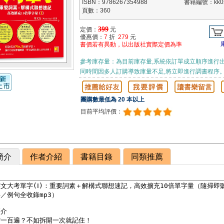
ISBN：9786267354988
書籍編號：kk05
頁數：360
399
定價：
元
優惠價：
7
折
279
元
書價若有異動，以出版社實際定價為準
參考庫存量：為目前庫存量,系統依訂單成立順序進行出
同時間因多人訂購導致庫量不足,將立即進行調書程序
團購數最低為 20 本以上
目前平均評價：
簡介
作者介紹
書籍目錄
同類推薦