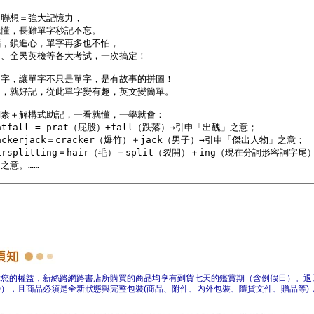
障您的權益，新絲路網路書店所購買的商品均享有到貨七天的鑑賞期（含例假日）。退
），且商品必須是全新狀態與完整包裝(商品、附件、內外包裝、隨貨文件、贈品等)