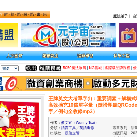
魔法弟子
｜
自
5050魔法眾籌
|
NG書城
|
國際級品牌課程
|
優
王牌英文大考單字(Ⅰ)：重要詞素＋解構
高效擴充10倍單字量（隨掃即聽QRCod
字／例句全收錄mp3）
作者：
蔡文宜（Wenny Tsai）
分類：
語言工具
／
英語進修
叢書系列：語
出版社：
凱信企管
出版日期：2025