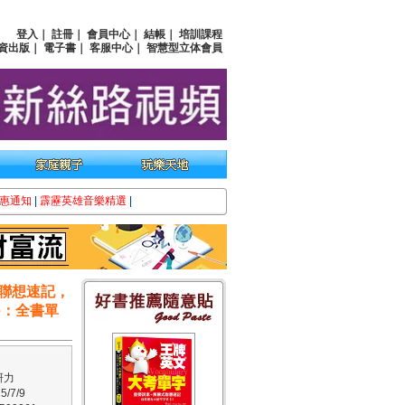
登入
｜
註冊
｜
會員中心
｜
結帳
｜
培訓課程
資出版
｜
電子書
｜
客服中心
｜
智慧型立体會員
惠通知
|
霹靂英雄音樂精選
|
式聯想速記，
e：全書單
研力
/7/9