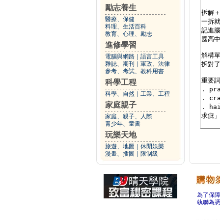
勵志養生
醫療、保健
料理、生活百科
教育、心理、勵志
進修學習
電腦與網路
｜
語言工具
雜誌、期刊
｜
軍政、法律
參考、考試、教科用書
科學工程
科學、自然
｜
工業、工程
家庭親子
家庭、親子、人際
青少年、童書
玩樂天地
旅遊、地圖
｜
休閒娛樂
漫畫、插圖
｜
限制級
為了保
執聯為憑