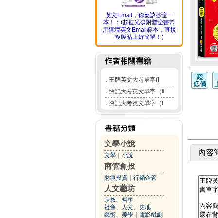
英文Email，你應該抄這一
本！：(超值光碟附贈全書常
用情境英文Email範本，直接
複製貼上好簡單！)
．
王牌英文大考單字(I
．
快記大考英文單字（Ⅱ
．
快記大考英文單字（Ⅰ
文學小說
內容
文學
｜
小說
商管創投
財經投資
｜
行銷企管
人文藝坊
宗教、哲學
社會、人文、史地
藝術、美學
｜
電影戲劇