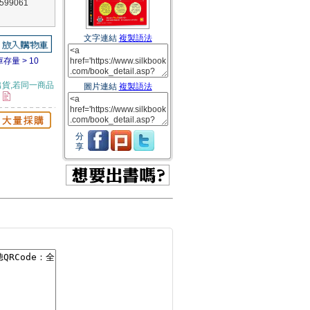
99061
文字連結
複製語法
庫存量 > 10
貨,若同一商品
圖片連結
複製語法
。
分
享