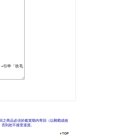
原來如此！英文的「為
自學
打造成功習慣的英語抄
G
回之商品必須於鑑賞期內寄回（以郵戳或收
，否則恕不接受退貨。