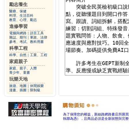
勵志養生
醫療、保健
料理、生活百科
教育、心理、勵志
進修學習
電腦與網路
｜
語言工具
雜誌、期刊
｜
軍政、法律
參考、考試、教科用書
科學工程
科學、自然
｜
工業、工程
家庭親子
家庭、親子、人際
青少年、童書
玩樂天地
旅遊、地圖
｜
休閒娛樂
漫畫、插圖
｜
限制級
為了保障您的權益，新絲路網路書店所購買
執聯為憑），且商品必須是全新狀態與完整