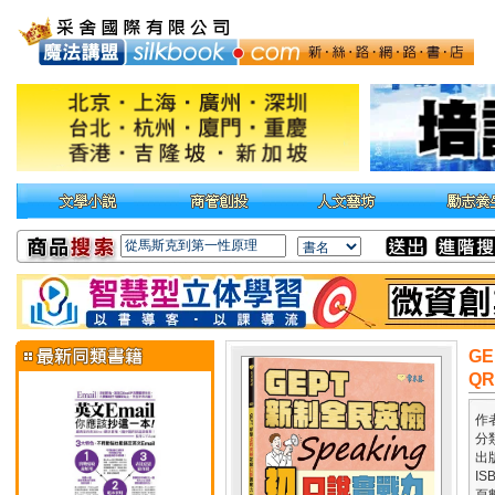
GE
QR
作
分
出
IS