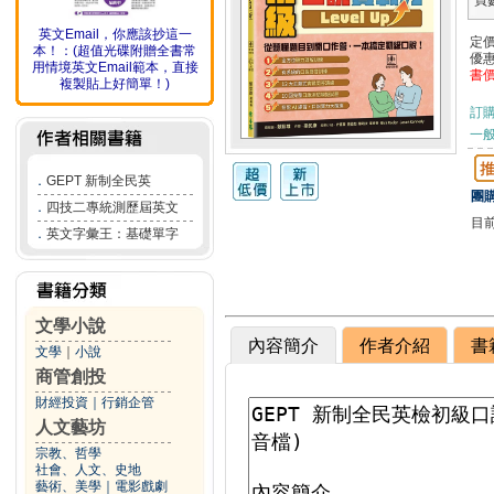
頁
英文Email，你應該抄這一
定
本！：(超值光碟附贈全書常
優
用情境英文Email範本，直接
書
複製貼上好簡單！)
訂
一般
．
GEPT 新制全民英
團購
．
四技二專統測歷屆英文
目
．
英文字彙王：基礎單字
文學小說
內容簡介
作者介紹
書
文學
｜
小說
商管創投
財經投資
｜
行銷企管
人文藝坊
宗教、哲學
社會、人文、史地
藝術、美學
｜
電影戲劇