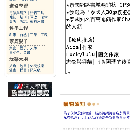
進修學習
電腦與網路
｜
語言工具
雜誌、期刊
｜
軍政、法律
參考、考試、教科用書
科學工程
科學、自然
｜
工業、工程
家庭親子
家庭、親子、人際
青少年、童書
玩樂天地
旅遊、地圖
｜
休閒娛樂
漫畫、插圖
｜
限制級
為了保障您的權益，新絲路網路書店所購買
執聯為憑），且商品必須是全新狀態與完整