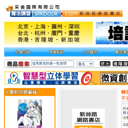
轉
不
作
拜 
分
出