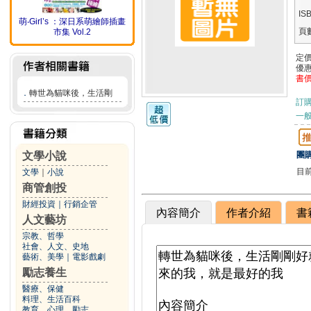
IS
萌‧Girl’s ：深日系萌繪師插畫
頁
市集 Vol.2
定
優
書
．
轉世為貓咪後，生活剛
訂
一般
文學小說
團購
目
文學
｜
小說
商管創投
財經投資
｜
行銷企管
內容簡介
作者介紹
書
人文藝坊
宗教、哲學
社會、人文、史地
藝術、美學
｜
電影戲劇
勵志養生
醫療、保健
料理、生活百科
教育、心理、勵志