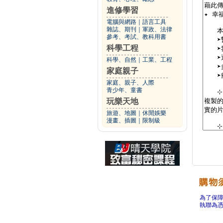
進修學習
電腦與網路
｜
語言工具
雜誌、期刊
｜
軍政、法律
參考、考試、教科用書
科學工程
科學、自然
｜
工業、工程
家庭親子
家庭、親子、人際
青少年、童書
玩樂天地
旅遊、地圖
｜
休閒娛樂
漫畫、插圖
｜
限制級
為了保
執聯為憑