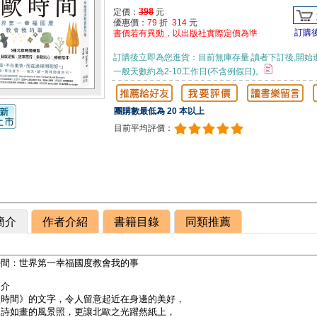
398
定價：
元
優惠價：
79
折
314
元
訂購
書價若有異動，以出版社實際定價為準
訂購後立即為您進貨：目前無庫存量,讀者下訂後,開始
一般天數約為2-10工作日(不含例假日)。
團購數最低為 20 本以上
目前平均評價：
簡介
作者介紹
書籍目錄
同類推薦