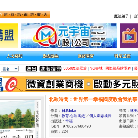
魔法弟子
｜
自
5050魔法眾籌
|
NG書城
|
國際級品牌課程
|
優
北歐時間：世界第一幸福國度教會我的事
作者：
日暮Inko
譯者：
林美
分類：
教育‧心理‧勵志
／
個人勵志成長
叢書系列：
出版社：
幸福
出版日期：20
ISBN：9786267680490
書籍編號：kk
頁數：224