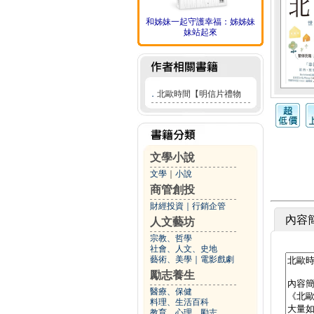
和姊妹一起守護幸福：姊姊妹
妹站起來
．
北歐時間【明信片禮物
文學小說
文學
｜
小說
商管創投
財經投資
｜
行銷企管
內容
人文藝坊
宗教、哲學
社會、人文、史地
藝術、美學
｜
電影戲劇
勵志養生
醫療、保健
料理、生活百科
教育、心理、勵志