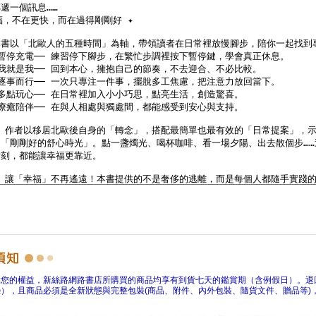
障您的權益，新絲路網路書店所購買的商品均享有到貨七天的鑑賞期（含例假日）。退
），且商品必須是全新狀態與完整包裝(商品、附件、內外包裝、隨貨文件、贈品等)