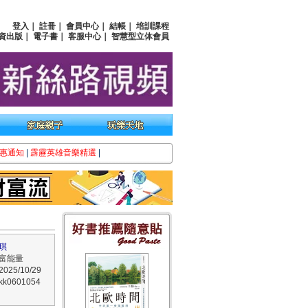
登入
｜
註冊
｜
會員中心
｜
結帳
｜
培訓課程
資出版
｜
電子書
｜
客服中心
｜
智慧型立体會員
惠通知
|
霹靂英雄音樂精選
|
琪
富能量
25/10/29
0601054