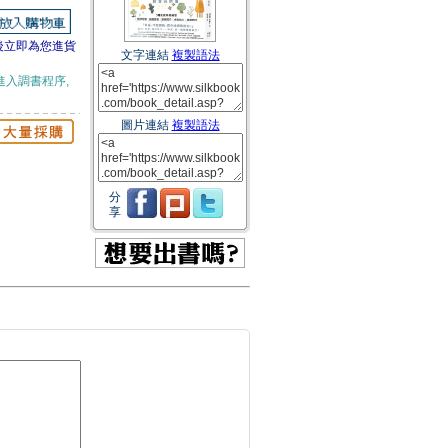
後立即為您進貨
文字連結
複製語法
進入調書程序,
圖片連結
複製語法
分
享