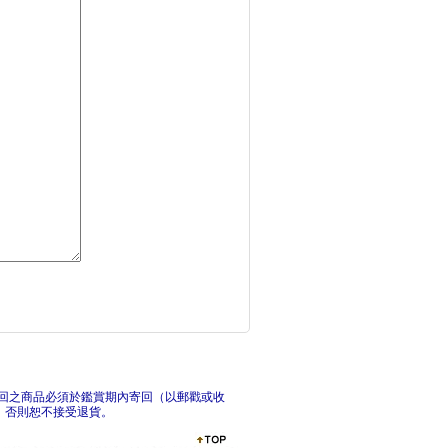
美國報稅與海外財產揭
老闆
人身風險管理與保險(
你押
回之商品必須於鑑賞期內寄回（以郵戳或收
，否則恕不接受退貨。