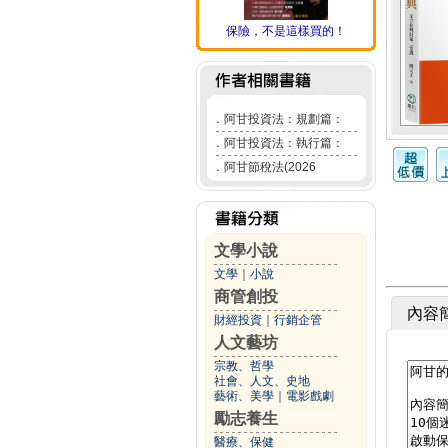
保險，不是這樣買的！
．
阿甘投資法：規劃篇：
．
阿甘投資法：執行篇：
．
阿甘節稅法(2026
文學小說
文學
｜
小說
商管創投
內容
財經投資
｜
行銷企管
人文藝坊
宗教、哲學
社會、人文、史地
藝術、美學
｜
電影戲劇
勵志養生
醫療、保健