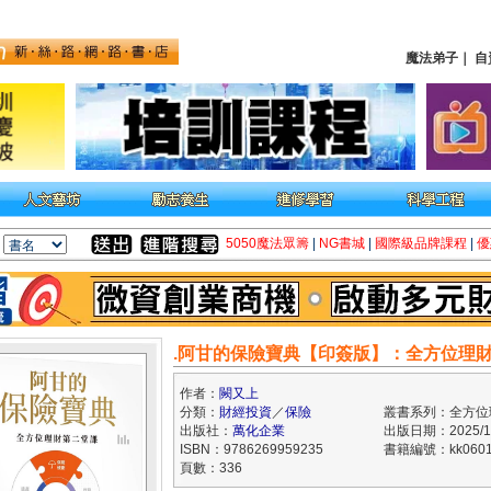
魔法弟子
｜
自
5050魔法眾籌
|
NG書城
|
國際級品牌課程
|
優
.阿甘的保險寶典【印簽版】：全方位理
作者：
闕又上
分類：
財經投資
／
保險
叢書系列：全方位
出版社：
萬化企業
出版日期：2025/11
ISBN：9786269959235
書籍編號：kk0601
頁數：336