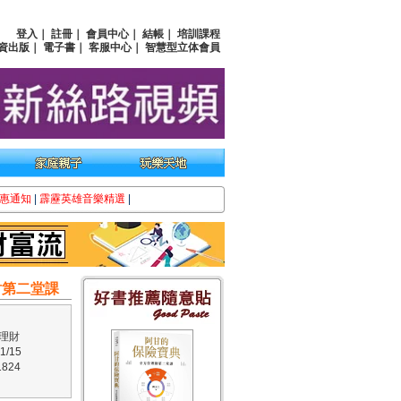
登入
｜
註冊
｜
會員中心
｜
結帳
｜
培訓課程
資出版
｜
電子書
｜
客服中心
｜
智慧型立体會員
惠通知
|
霹靂英雄音樂精選
|
財第二堂課
理財
/15
824