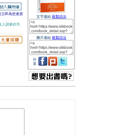
後立即為您進貨
文字連結
複製語法
進入調書程序,
圖片連結
複製語法
分
享