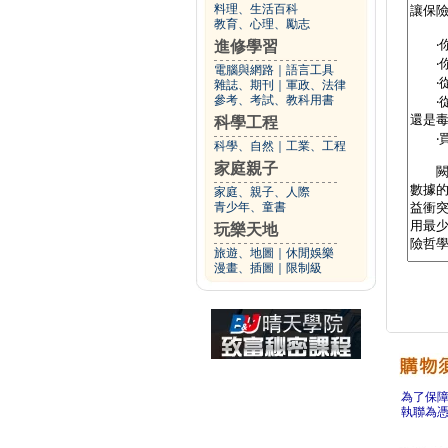
料理、生活百科
教育、心理、勵志
進修學習
電腦與網路
｜
語言工具
雜誌、期刊
｜
軍政、法律
參考、考試、教科用書
科學工程
科學、自然
｜
工業、工程
家庭親子
家庭、親子、人際
青少年、童書
玩樂天地
旅遊、地圖
｜
休閒娛樂
漫畫、插圖
｜
限制級
為了保
執聯為憑