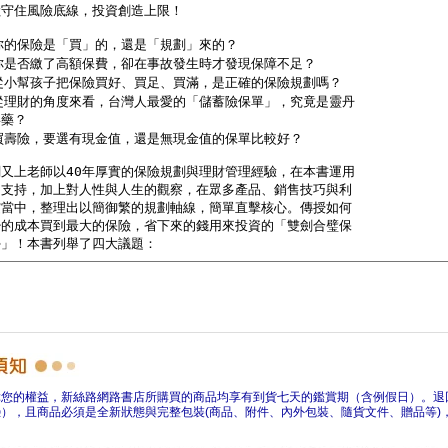
障您的權益，新絲路網路書店所購買的商品均享有到貨七天的鑑賞期（含例假日）。退
），且商品必須是全新狀態與完整包裝(商品、附件、內外包裝、隨貨文件、贈品等)