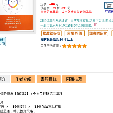
500
定價：
元
優惠價：
79
折
395
元
訂購
書價若有異動，以出版社實際定價為準
訂購後立即為您進貨：目前無庫存量,讀者下訂後,開始
一般天數約為2-10工作日(不含例假日)。
團購數最低為 20 本以上
目前平均評價：
簡介
作者介紹
書籍目錄
同類推薦