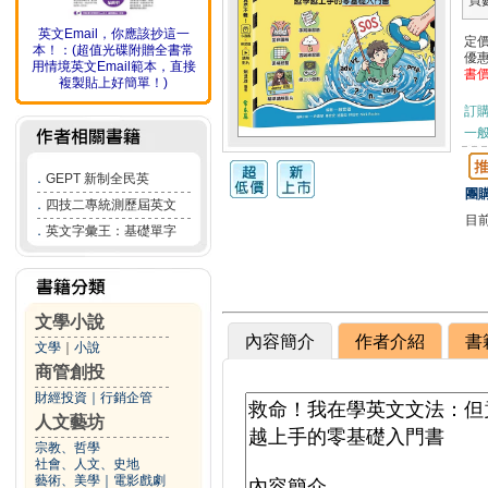
頁
英文Email，你應該抄這一
定
本！：(超值光碟附贈全書常
優
用情境英文Email範本，直接
書
複製貼上好簡單！)
訂
一般
．
GEPT 新制全民英
團購
．
四技二專統測歷屆英文
目
．
英文字彙王：基礎單字
文學小說
內容簡介
作者介紹
書
文學
｜
小說
商管創投
財經投資
｜
行銷企管
人文藝坊
宗教、哲學
社會、人文、史地
藝術、美學
｜
電影戲劇