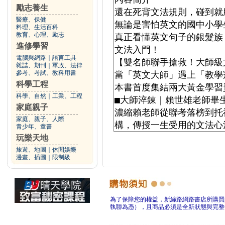
勵志養生
醫療、保健
料理、生活百科
教育、心理、勵志
進修學習
電腦與網路
｜
語言工具
雜誌、期刊
｜
軍政、法律
參考、考試、教科用書
科學工程
科學、自然
｜
工業、工程
家庭親子
家庭、親子、人際
青少年、童書
玩樂天地
旅遊、地圖
｜
休閒娛樂
漫畫、插圖
｜
限制級
為了保障您的權益，新絲路網路書店所購買
執聯為憑），且商品必須是全新狀態與完整