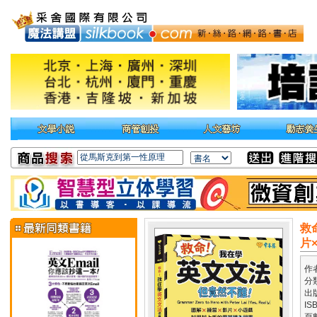
救
片
作
分
出
IS