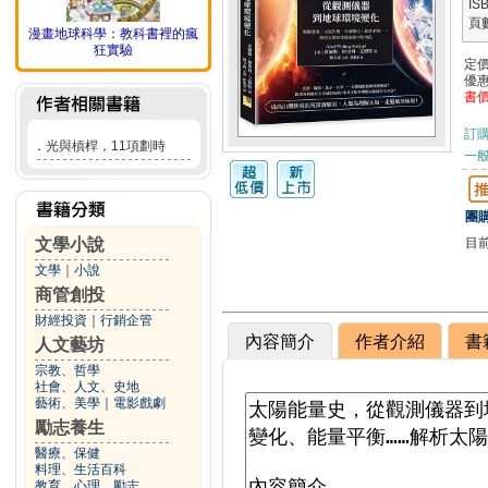
IS
頁
漫畫地球科學：教科書裡的瘋
狂實驗
定
優
書
訂
．
光與槓桿，11項劃時
一般
團購
目
文學小說
文學
｜
小說
商管創投
財經投資
｜
行銷企管
內容簡介
作者介紹
書
人文藝坊
宗教、哲學
社會、人文、史地
藝術、美學
｜
電影戲劇
勵志養生
醫療、保健
料理、生活百科
教育、心理、勵志