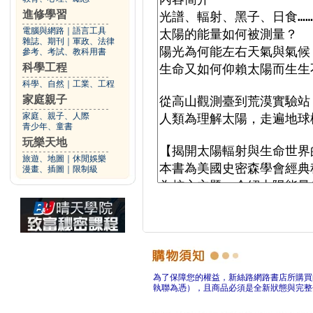
進修學習
電腦與網路
｜
語言工具
雜誌、期刊
｜
軍政、法律
參考、考試、教科用書
科學工程
科學、自然
｜
工業、工程
家庭親子
家庭、親子、人際
青少年、童書
玩樂天地
旅遊、地圖
｜
休閒娛樂
漫畫、插圖
｜
限制級
為了保障您的權益，新絲路網路書店所購買
執聯為憑），且商品必須是全新狀態與完整