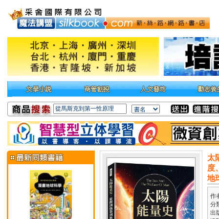
太
度
地
作
分
出