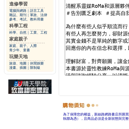
進修學習
電腦與網路
｜
語言工具
雜誌、期刊
｜
軍政、法律
參考、考試、教科用書
科學工程
科學、自然
｜
工業、工程
家庭親子
家庭、親子、人際
青少年、童書
玩樂天地
旅遊、地圖
｜
休閒娛樂
漫畫、插圖
｜
限制級
為了保障您的權益，新絲路網路書店所購買
執聯為憑），且商品必須是全新狀態與完整