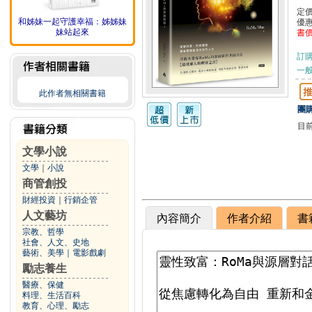
定
和姊妹一起守護幸福：姊姊妹
優
妹站起來
書
訂
一般
此作者無相關書籍
團購
目
文學小說
文學
｜
小說
商管創投
財經投資
｜
行銷企管
人文藝坊
內容簡介
作者介紹
書
宗教、哲學
社會、人文、史地
藝術、美學
｜
電影戲劇
勵志養生
醫療、保健
料理、生活百科
教育、心理、勵志