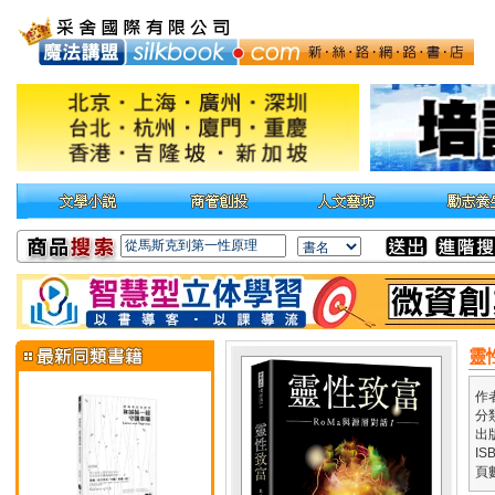
靈
作
分
出
IS
頁