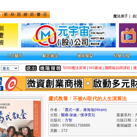
魔法弟子
｜
自
5050魔法眾籌
|
NG書城
|
國際級品牌課程
|
優
鷹式教養：不被AI取代的人生演算法
作者：
「鷹式一家」康海瑞(Hiram)
分類：
醫療‧保健
／
懷孕育兒
叢書系列：
出版社：
方智
出版日期：202
ISBN：9789861758886
書籍編號：kk
頁數：272