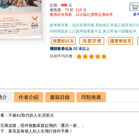
400
定價：
元
優惠價：
79
折
316
元
參
書價若有異動，以出版社實際定價為準
參考庫存量：為目前庫存量,系統依訂單成立順序進行出
同時間因多人訂購導致庫量不足,將立即進行調書程序
團購數最低為 20 本以上
目前平均評價：
簡介
作者介紹
書籍目錄
同類推薦