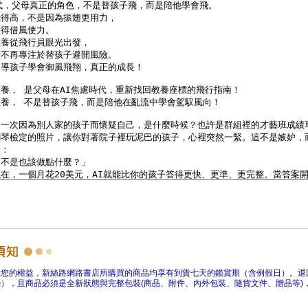
障您的權益，新絲路網路書店所購買的商品均享有到貨七天的鑑賞期（含例假日）。退
），且商品必須是全新狀態與完整包裝(商品、附件、內外包裝、隨貨文件、贈品等)