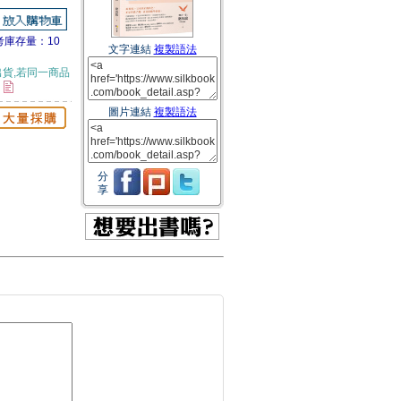
考庫存量：10
文字連結
複製語法
貨,若同一商品
。
圖片連結
複製語法
分
享