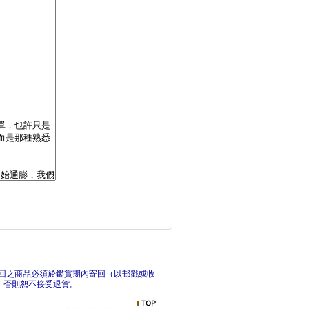
爸媽最安心的嬰幼兒副
產後
好孕食光，孕期營養與
享受
回之商品必須於鑑賞期內寄回（以郵戳或收
，否則恕不接受退貨。