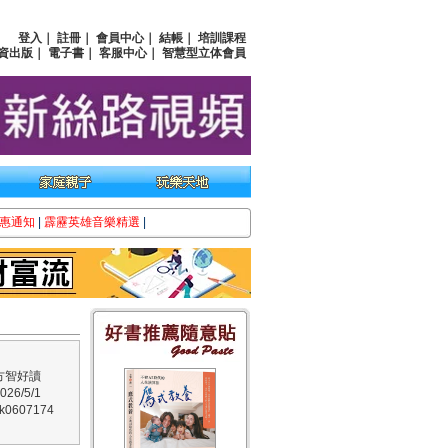
登入
｜
註冊
｜
會員中心
｜
結帳
｜
培訓課程
資出版
｜
電子書
｜
客服中心
｜
智慧型立体會員
惠通知
|
霹靂英雄音樂精選
|
方智好讀
6/5/1
0607174