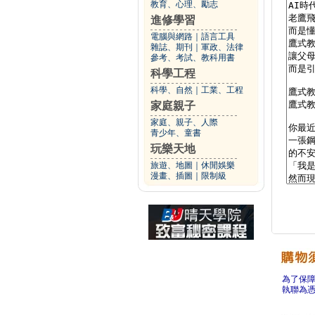
教育、心理、勵志
進修學習
電腦與網路
｜
語言工具
雜誌、期刊
｜
軍政、法律
參考、考試、教科用書
科學工程
科學、自然
｜
工業、工程
家庭親子
家庭、親子、人際
青少年、童書
玩樂天地
旅遊、地圖
｜
休閒娛樂
漫畫、插圖
｜
限制級
為了保
執聯為憑