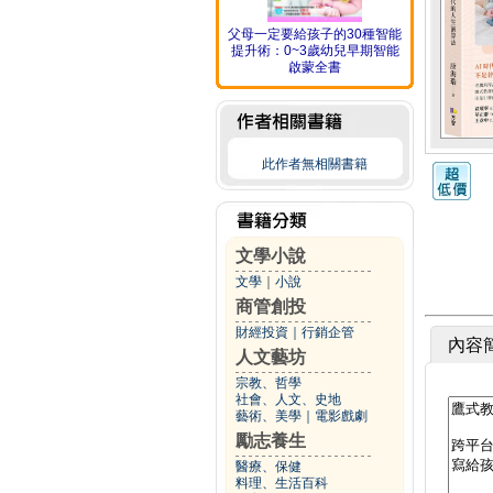
父母一定要給孩子的30種智能
提升術：0~3歲幼兒早期智能
啟蒙全書
此作者無相關書籍
文學小說
文學
｜
小說
商管創投
財經投資
｜
行銷企管
內容
人文藝坊
宗教、哲學
社會、人文、史地
藝術、美學
｜
電影戲劇
勵志養生
醫療、保健
料理、生活百科