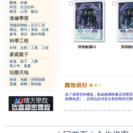
醫療、保健
料理、生活百科
教育、心理、勵志
進修學習
電腦與網路
｜
語言工具
雜誌、期刊
｜
軍政、法律
參考、考試、教科用書
科學工程
深海餘燼02
深海餘燼
科學、自然
｜
工業、工程
家庭親子
家庭、親子、人際
青少年、童書
玩樂天地
旅遊、地圖
｜
休閒娛樂
漫畫、插圖
｜
限制級
為了保障您的權益，新絲路網路書店所購買
執聯為憑），且商品必須是全新狀態與完整