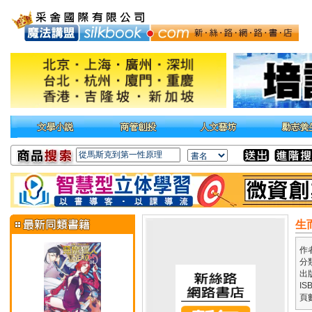
生
作
分
出
IS
頁