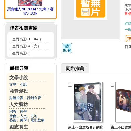
定
惡魔獵人NERO(4)：危機！饗
優
宴之悲歌
書
訂
一般
．
生而為王01－04（
．
生而為王04（完）
目
．
生而為王03
同類推薦
文學小說
文學
｜
小說
商管創投
財經投資
｜
行銷企管
人文藝坊
宗教、哲學
社會、人文、史地
藝術、美學
｜
電影戲劇
勵志養生
患上不出道就會死的病
患上不出道