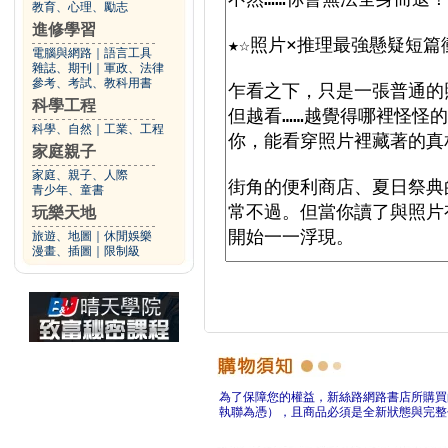
教育、心理、勵志
進修學習
電腦與網路
｜
語言工具
雜誌、期刊
｜
軍政、法律
參考、考試、教科用書
科學工程
科學、自然
｜
工業、工程
家庭親子
家庭、親子、人際
青少年、童書
玩樂天地
旅遊、地圖
｜
休閒娛樂
漫畫、插圖
｜
限制級
為了保障您的權益，新絲路網路書店所購買
執聯為憑），且商品必須是全新狀態與完整