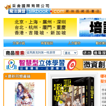
哪
疑
作
分
出
IS