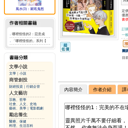
頁
風水(3)：屍吼鬼怒
定
優
書
訂
．
哪裡怪怪的2：惡意成
一般
．
「哪裡怪怪的」系列【
團購
目
文學小說
文學
｜
小說
商管創投
財經投資
｜
行銷企管
內容簡介
作者介紹
譯
人文藝坊
宗教、哲學
社會、人文、史地
藝術、美學
｜
電影戲劇
勵志養生
醫療、保健
料理、生活百科