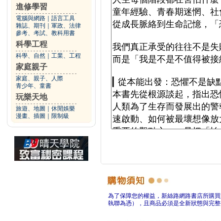
進修學習
電腦與網路
｜
語言工具
雜誌、期刊
｜
軍政、法律
參考、考試、教科用書
科學工程
科學、自然
｜
工業、工程
家庭親子
家庭、親子、人際
青少年、童書
玩樂天地
旅遊、地圖
｜
休閒娛樂
漫畫、插圖
｜
限制級
為了保障您的權益，新絲路網路書店所購買
執聯為憑），且商品必須是全新狀態與完整