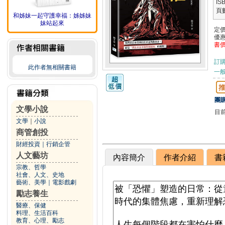
IS
頁
和姊妹一起守護幸福：姊姊妹
妹站起來
定
優
書
訂
此作者無相關書籍
一般
團購
文學小說
目
文學
｜
小說
商管創投
財經投資
｜
行銷企管
人文藝坊
內容簡介
作者介紹
書
宗教、哲學
社會、人文、史地
藝術、美學
｜
電影戲劇
勵志養生
醫療、保健
料理、生活百科
教育、心理、勵志