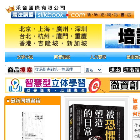
被
感
何
作
分
出