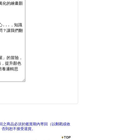
刺蝟米米隨手玩 套組
小
海洋立體模型：不需剪
恐龍
回之商品必須於鑑賞期內寄回（以郵戳或收
，否則恕不接受退貨。