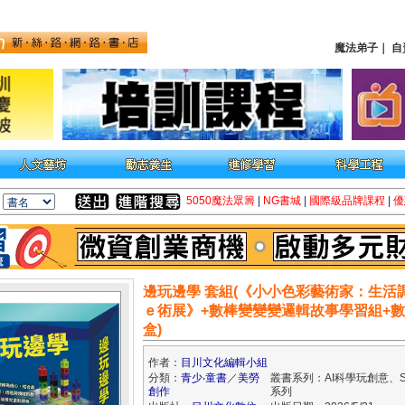
魔法弟子
｜
自
5050魔法眾籌
|
NG書城
|
國際級品牌課程
|
優
邊玩邊學 套組(《小小色彩藝術家：生活
ｅ術展》+數棒變變變邏輯故事學習組+
盒)
作者：
目川文化編輯小組
分類：
青少‧童書
／
美勞
叢書系列：AI科學玩創意、S
創作
系列