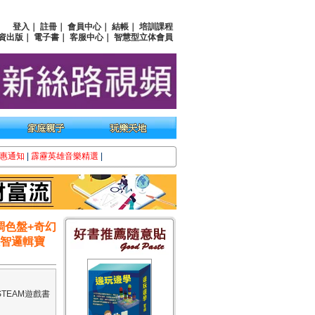
登入
｜
註冊
｜
會員中心
｜
結帳
｜
培訓課程
資出版
｜
電子書
｜
客服中心
｜
智慧型立体會員
惠通知
|
霹靂英雄音樂精選
|
調色盤+奇幻
數智邏輯寶
TEAM遊戲書