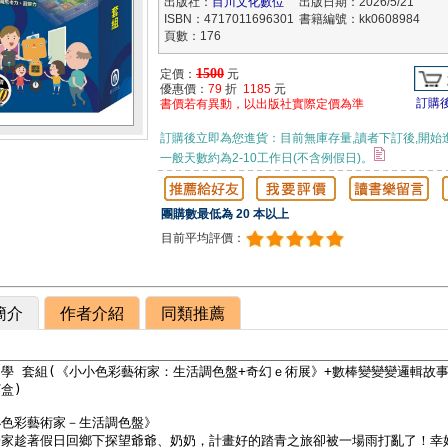
出版社：
目川文化數位
出版日期：2026/5/21
ISBN：4717011696301
書籍編號：kk0608984
頁數：176
1500
定價：
元
優惠價：
79
折
1185
元
訂購
書價若有異動，以出版社實際定價為準
訂購後立即為您進貨：目前無庫存量,讀者下訂後,開始
一般天數約為2-10工作日(不含例假日)。
團購數最低為 20 本以上
目前平均評價：
簡介
作者介紹
同類推薦