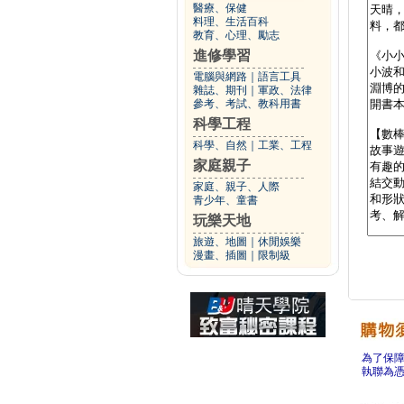
醫療、保健
料理、生活百科
教育、心理、勵志
進修學習
電腦與網路
｜
語言工具
雜誌、期刊
｜
軍政、法律
參考、考試、教科用書
科學工程
科學、自然
｜
工業、工程
家庭親子
家庭、親子、人際
青少年、童書
玩樂天地
旅遊、地圖
｜
休閒娛樂
漫畫、插圖
｜
限制級
為了保
執聯為憑