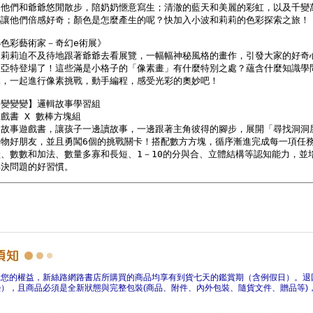
障您的權益，新絲路網路書店所購買的商品均享有到貨七天的鑑賞期（含例假日）。退
），且商品必須是全新狀態與完整包裝(商品、附件、內外包裝、隨貨文件、贈品等)