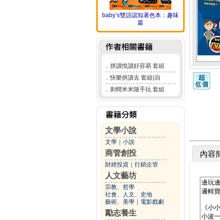
baby’s雙語認知著色本：趣味
篇
．
拼讀悅讀好容易 套組
．
快樂拼讀去 套組(自
．
刺蝟米米隨手玩 套組
文學小說
文學
｜
小說
商管創投
內容
財經投資
｜
行銷企管
人文藝坊
宗教、哲學
社會、人文、史地
藝術、美學
｜
電影戲劇
勵志養生