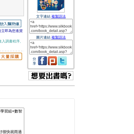
文字連結
複製語法
後立即為您進貨
圖片連結
複製語法
進入調書程序,
分
享