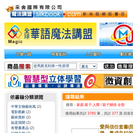
搜尋：
家庭‧親子‧人際 / 親子關係 全類
中華文物藝術風
(2)
電影戲劇
(2)
搜尋結果共計
3765
筆，共計
377
頁 目前
藝術賞析
(2)
如是我聞
(2)
愛與信任套書(
有聲書產品
(2)