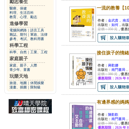
勵志養生
一流的教養【1
醫療、保健
料理、生活百科
教育、心理、勵志
作者：
金武貴， 南
進修學習
出版社：
如何
，出版
定價：350 元
，優惠
電腦與網路
｜
語言工具
雜誌、期刊
｜
軍政、法律
參考、考試、教科用書
科學工程
科學、自然
｜
工業、工程
接住孩子的情緒
家庭親子
家庭、親子、人際
作者：
蔣歡娜
青少年、童書
出版社：
南門書局
，
定價：380 元
，優惠
玩樂天地
優惠期限：2026 年 8
旅遊、地圖
｜
休閒娛樂
漫畫、插圖
｜
限制級
有邊界感的媽媽
作者：
陳歡歡
出版社：
南門書局
，
定價：380 元
，優惠
優惠期限：2026 年 8