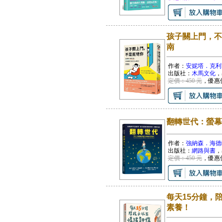
孩子關上門，不
南
作者：
安妮塔．克利
出版社：
木馬文化
，
定價：450 元
，優惠
翻轉世代：螢幕
作者：
強納森．海德
出版社：
網路與書
，
定價：450 元
，優惠
每天15分鐘，
素養！