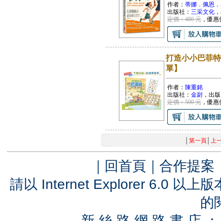
作者：
蒂娜．佩恩．
出版社：
三采文化
，
定價：480 元
，優惠
打造小小巴菲特
單】
作者：
陳重銘
出版社：
金尉
，出版
定價：500 元
，優惠
│
第一頁
│
上
｜
回首頁
｜
合作提案
請以 Internet Explorer 6.
的
新 絲 路 網 路 書 