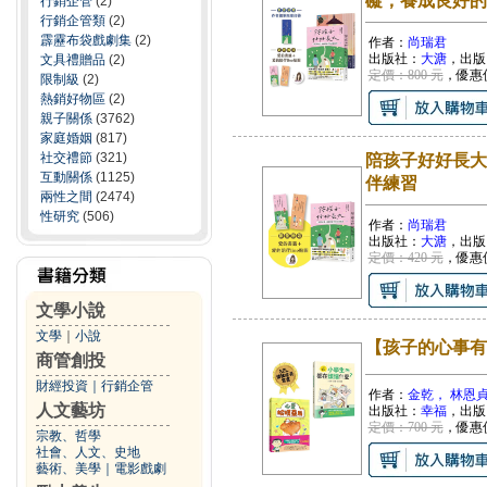
礙，養成良好的
行銷企管
(2)
行銷企管類
(2)
霹靂布袋戲劇集
(2)
作者：
尚瑞君
出版社：
大溏
，出版
文具禮贈品
(2)
定價：800 元
，優惠
限制級
(2)
熱銷好物區
(2)
親子關係
(3762)
家庭婚姻
(817)
社交禮節
(321)
陪孩子好好長大
互動關係
(1125)
伴練習
兩性之間
(2474)
性研究
(506)
作者：
尚瑞君
出版社：
大溏
，出版
定價：420 元
，優惠
文學小說
文學
｜
小說
【孩子的心事有
商管創投
財經投資
｜
行銷企管
作者：
金乾， 林恩
人文藝坊
出版社：
幸福
，出版
定價：700 元
，優惠
宗教、哲學
社會、人文、史地
藝術、美學
｜
電影戲劇