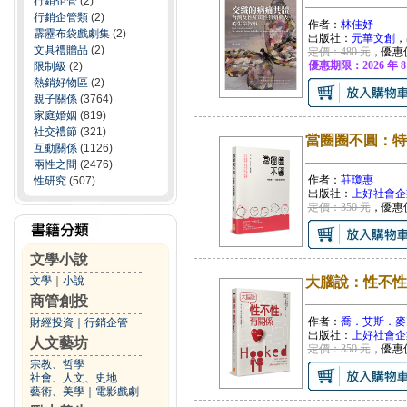
行銷企管
(2)
行銷企管類
(2)
作者：
林佳妤
霹靂布袋戲劇集
(2)
出版社：
元華文創
，
文具禮贈品
(2)
定價：480 元
，優惠
優惠期限：2026 年 8
限制級
(2)
熱銷好物區
(2)
親子關係
(3764)
家庭婚姻
(819)
社交禮節
(321)
當圈圈不圓：特
互動關係
(1126)
兩性之間
(2476)
作者：
莊瓊惠
性研究
(507)
出版社：
上好社會企
定價：350 元
，優惠
文學小說
文學
｜
小說
大腦說：性不性
商管創投
作者：
喬．艾斯．麥
財經投資
｜
行銷企管
出版社：
上好社會企
人文藝坊
定價：350 元
，優惠
宗教、哲學
社會、人文、史地
藝術、美學
｜
電影戲劇