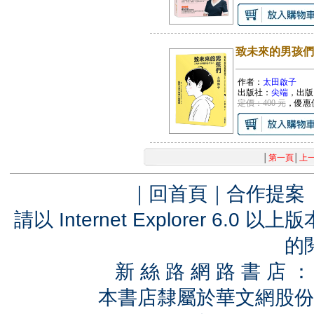
致未來的男孩們
作者：
太田啟子
出版社：
尖端
，出版
定價：400 元
，優惠
│
第一頁
│
上
｜
回首頁
｜
合作提案
請以 Internet Explorer 6.
的
新 絲 路 網 路 書 
本書店隸屬於華文網股份