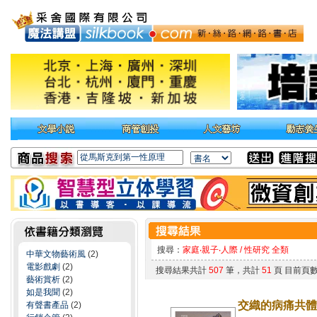
搜尋：
家庭‧親子‧人際 / 性研究 全類
中華文物藝術風
(2)
電影戲劇
(2)
搜尋結果共計
507
筆，共計
51
頁 目前頁
藝術賞析
(2)
如是我聞
(2)
交織的病痛共體
有聲書產品
(2)