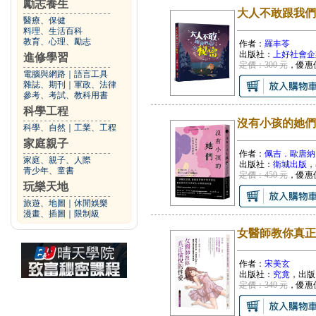
勵志養生
大人不敢跟我們
醫療、保健
料理、生活百科
教育、心理、勵志
作者：
羅丰苓
出版社：
上好社會企
進修學習
定價：300 元
，優惠
電腦與網路
｜
語言工具
雜誌、期刊
｜
軍政、法律
參考、考試、教科用書
科學工程
沒有小孩的她們
科學、自然
｜
工業、工程
家庭親子
作者：
佩吉．歐唐納
家庭、親子、人際
出版社：
衛城出版
，
青少年、童書
定價：450 元
，優惠
玩樂天地
旅遊、地圖
｜
休閒娛樂
漫畫、插圖
｜
限制級
女醫師教你真正
作者：
宋美玄
出版社：
究竟
，出版
定價：340 元
，優惠