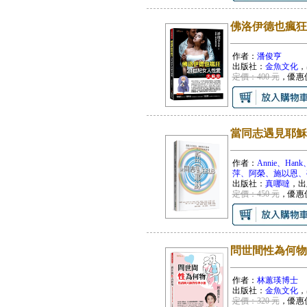
佛洛伊德也瘋狂
作者：
潘俊亨
出版社：
金魚文化
，
定價：400 元
，優惠
當同志遇見耶穌
作者：
Annie、H
萍、阿榮、施以恩、
出版社：
真哪噠
，出
定價：450 元
，優惠
問世間性為何物
作者：
林蕙瑛博士
出版社：
金魚文化
，
定價：320 元
，優惠