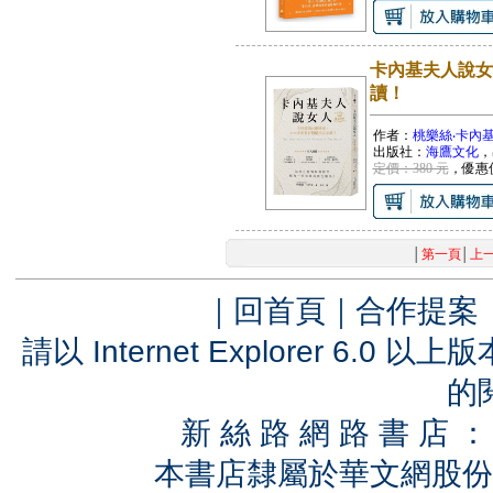
卡內基夫人說女
讀！
作者：
桃樂絲‧卡內
出版社：
海鷹文化
，
定價：380 元
，優惠
│
第一頁
│
上
｜
回首頁
｜
合作提案
請以 Internet Explorer 6.
的
新 絲 路 網 路 書 
本書店隸屬於華文網股份