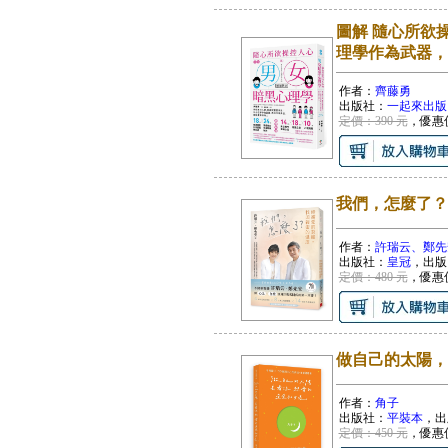
圖解 隨心所欲
理學作為武器，
作者：
齊藤勇
出版社：
一起來出版
定價：390 元
，優惠
我們，怎麼了？
作者：
許瑞云、鄭先
出版社：
皇冠
，出版
定價：480 元
，優惠
做自己的太陽，
作者：
角子
出版社：
平裝本
，出
定價：450 元
，優惠