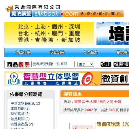
搜尋：
家庭‧親子‧人際 / 兩性之間 全類
中華文物藝術風
(2)
電影戲劇
(2)
搜尋結果共計
2482
筆，共計
249
頁 目前
藝術賞析
(2)
如是我聞
(2)
讓傷痕說話【光
有聲書產品
(2)