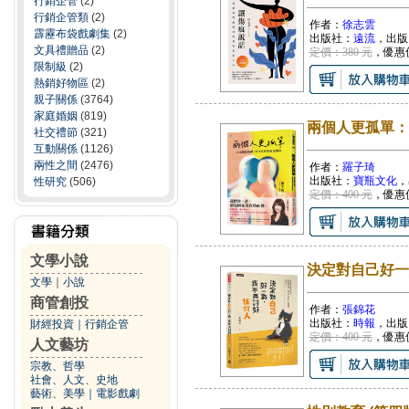
行銷企管
(2)
行銷企管類
(2)
作者：
徐志雲
霹靂布袋戲劇集
(2)
出版社：
遠流
，出版
文具禮贈品
(2)
定價：380 元
，優惠
限制級
(2)
熱銷好物區
(2)
親子關係
(3764)
家庭婚姻
(819)
兩個人更孤單：
社交禮節
(321)
互動關係
(1126)
兩性之間
(2476)
作者：
羅子琦
出版社：
寶瓶文化
，
性研究
(506)
定價：400 元
，優惠
文學小說
決定對自己好一
文學
｜
小說
商管創投
作者：
張錦花
出版社：
時報
，出版
財經投資
｜
行銷企管
定價：400 元
，優惠
人文藝坊
宗教、哲學
社會、人文、史地
藝術、美學
｜
電影戲劇