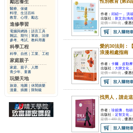
性別教育 (第四
勵志養生
醫療、保健
料理、生活百科
作者：
邱紹一， 洪
教育、心理、勵志
出版社：
新文京(免稅
定價：390 元
，優惠
進修學習
電腦與網路
｜
語言工具
雜誌、期刊
｜
軍政、法律
參考、考試、教科用書
愛的30法則：
科學工程
浪漫相處指南
科學、自然
｜
工業、工程
家庭親子
作者：
卡爾．皮勒摩
家庭、親子、人際
出版社：
大牌文化
，
青少年、童書
定價：480 元
，優惠
玩樂天地
旅遊、地圖
｜
休閒娛樂
漫畫、插圖
｜
限制級
找男人，請走這
作者：
珍妮佛．包頓
出版社：
足智文化
，
定價：480 元
，優惠