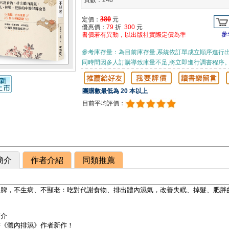
頁數：248
380
定價：
元
優惠價：
79
折
300
元
參
書價若有異動，以出版社實際定價為準
參考庫存量：為目前庫存量,系統依訂單成立順序進行出
同時間因多人訂購導致庫量不足,將立即進行調書程序
團購數最低為 20 本以上
目前平均評價：
簡介
作者介紹
同類推薦