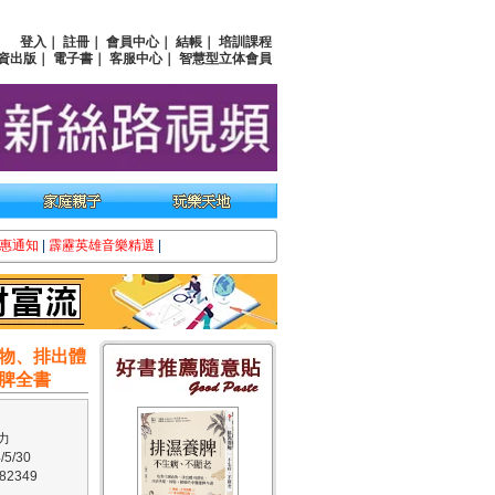
登入
｜
註冊
｜
會員中心
｜
結帳
｜
培訓課程
資出版
｜
電子書
｜
客服中心
｜
智慧型立体會員
惠通知
|
霹靂英雄音樂精選
|
物、排出體
脾全書
力
5/30
2349