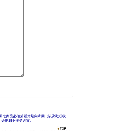
老祖宗傳下來不生病的
最完
全球菁英都在實踐的7
呼吸
回之商品必須於鑑賞期內寄回（以郵戳或收
，否則恕不接受退貨。