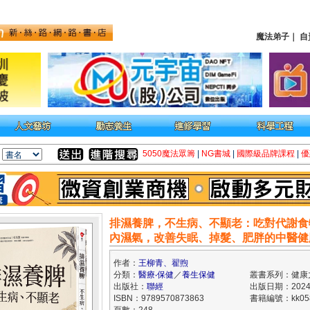
魔法弟子
｜
自
5050魔法眾籌
|
NG書城
|
國際級品牌課程
|
優
排濕養脾，不生病、不顯老：吃對代謝食
內濕氣，改善失眠、掉髮、肥胖的中醫健
作者：
王柳青、翟煦
分類：
醫療‧保健
／
養生保健
叢書系列：健康
出版社：
聯經
出版日期：2024/
ISBN：9789570873863
書籍編號：kk058