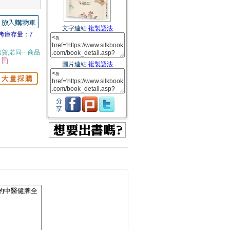
文字連結
複製語法
考庫存量：7
貨,若同一商品
。
圖片連結
複製語法
分
享