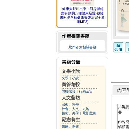
!健康大聲叫出來！對身體絕
對有效的八種健康發聲法(隨
書附贈八種健康發聲法完全教
學MP3)
此作者無相關書籍
文學小說
文學
｜
小說
商管創投
內容
財經投資
｜
行銷企管
人文藝坊
宗教、哲學
社會、人文、史地
藝術、美學
｜
電影戲劇
勵志養生
醫療、保健