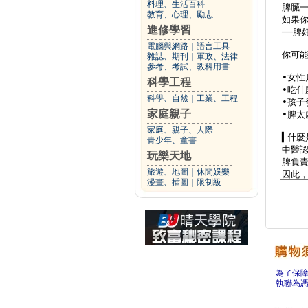
料理、生活百科
教育、心理、勵志
進修學習
電腦與網路
｜
語言工具
雜誌、期刊
｜
軍政、法律
參考、考試、教科用書
科學工程
科學、自然
｜
工業、工程
家庭親子
家庭、親子、人際
青少年、童書
玩樂天地
旅遊、地圖
｜
休閒娛樂
漫畫、插圖
｜
限制級
為了保
執聯為憑