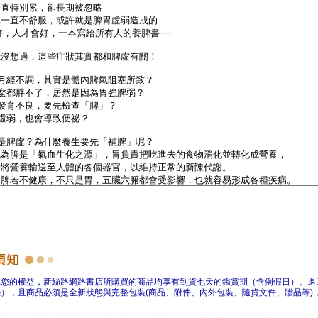
障您的權益，新絲路網路書店所購買的商品均享有到貨七天的鑑賞期（含例假日）。退
），且商品必須是全新狀態與完整包裝(商品、附件、內外包裝、隨貨文件、贈品等)