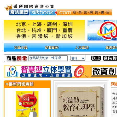
阿
作
分
出
IS
頁