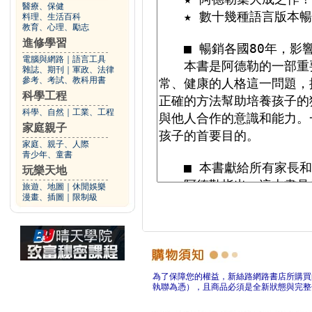
醫療、保健
料理、生活百科
教育、心理、勵志
進修學習
電腦與網路
｜
語言工具
雜誌、期刊
｜
軍政、法律
參考、考試、教科用書
科學工程
科學、自然
｜
工業、工程
家庭親子
家庭、親子、人際
青少年、童書
玩樂天地
旅遊、地圖
｜
休閒娛樂
漫畫、插圖
｜
限制級
為了保障您的權益，新絲路網路書店所購買
執聯為憑），且商品必須是全新狀態與完整