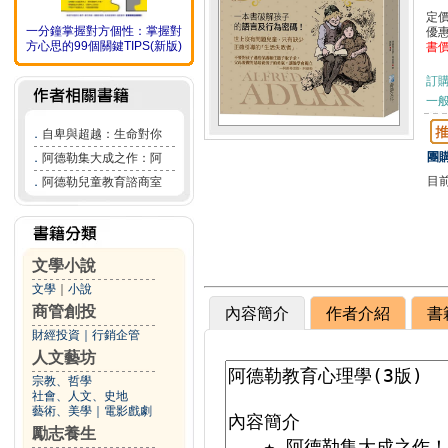
定
一分鐘掌握對方個性：掌握對
優
方心思的99個關鍵TIPS(新版)
書
訂
一般
．
自卑與超越：生命對你
團購
．
阿德勒集大成之作：阿
目
．
阿德勒兒童教育諮商室
文學小說
文學
｜
小說
商管創投
內容簡介
作者介紹
書
財經投資
｜
行銷企管
人文藝坊
宗教、哲學
社會、人文、史地
藝術、美學
｜
電影戲劇
勵志養生