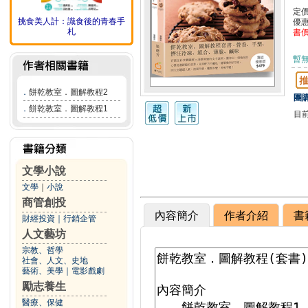
定
挑食美人計：識食後的青春手
優
札
書
暫
．
餅乾教室．圖解教程2
團購
．
餅乾教室．圖解教程1
目
文學小說
文學
｜
小說
商管創投
內容簡介
作者介紹
書
財經投資
｜
行銷企管
人文藝坊
宗教、哲學
社會、人文、史地
藝術、美學
｜
電影戲劇
勵志養生
醫療、保健