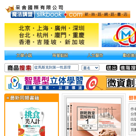
餅
作
分
出
IS
頁