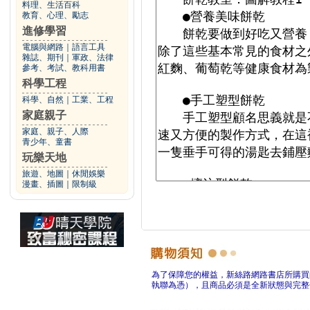
料理、生活百科
教育、心理、勵志
進修學習
電腦與網路
｜
語言工具
雜誌、期刊
｜
軍政、法律
參考、考試、教科用書
科學工程
科學、自然
｜
工業、工程
家庭親子
家庭、親子、人際
青少年、童書
玩樂天地
旅遊、地圖
｜
休閒娛樂
漫畫、插圖
｜
限制級
為了保障您的權益，新絲路網路書店所購買
執聯為憑），且商品必須是全新狀態與完整