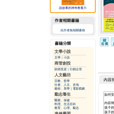
說故事的神奇教養力
此作者無相關書籍
文學小說
文學
｜
小說
商管創投
財經投資
｜
行銷企管
人文藝坊
內容
宗教、哲學
社會、人文、史地
藝術、美學
｜
電影戲劇
勵志養生
醫療、保健
料理、生活百科
教育、心理、勵志
進修學習