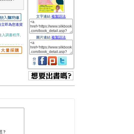
文字連結
複製語法
後立即為您進貨
進入調書程序,
圖片連結
複製語法
分
享