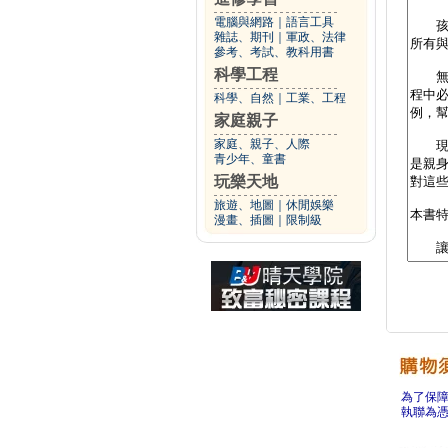
電腦與網路
｜
語言工具
雜誌、期刊
｜
軍政、法律
參考、考試、教科用書
科學工程
科學、自然
｜
工業、工程
家庭親子
家庭、親子、人際
青少年、童書
玩樂天地
旅遊、地圖
｜
休閒娛樂
漫畫、插圖
｜
限制級
為了保
執聯為憑