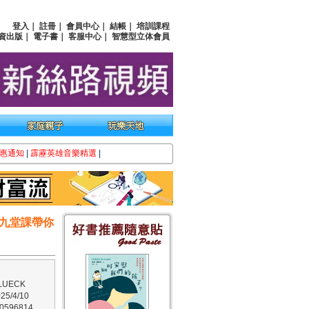
登入
｜
註冊
｜
會員中心
｜
結帳
｜
培訓課程
資出版
｜
電子書
｜
客服中心
｜
智慧型立体會員
惠通知
|
霹靂英雄音樂精選
|
九堂課帶你
UECK
5/4/10
596814