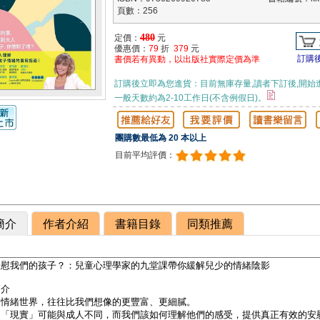
頁數：256
480
定價：
元
優惠價：
79
折
379
元
訂購
書價若有異動，以出版社實際定價為準
訂購後立即為您進貨：目前無庫存量,讀者下訂後,開始
一般天數約為2-10工作日(不含例假日)。
團購數最低為 20 本以上
目前平均評價：
簡介
作者介紹
書籍目錄
同類推薦