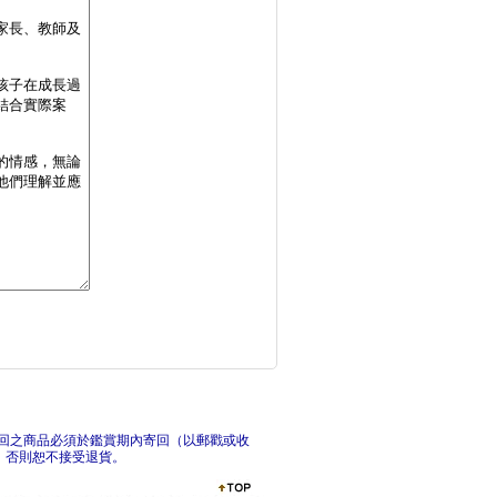
愛與信任套書(陪孩子
陪孩
有邊界感的媽媽，孩子
孩子
回之商品必須於鑑賞期內寄回（以郵戳或收
，否則恕不接受退貨。