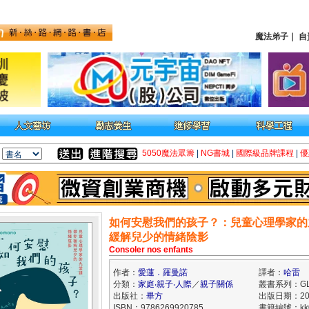
魔法弟子
｜
自
5050魔法眾籌
|
NG書城
|
國際級品牌課程
|
優
如何安慰我們的孩子？：兒童心理學家的
緩解兒少的情緒陰影
Consoler nos enfants
作者：
愛蓮．羅曼諾
譯者：
哈雷
分類：
家庭‧親子‧人際
／
親子關係
叢書系列：GL
出版社：
畢方
出版日期：202
ISBN：9786269920785
書籍編號：kk0