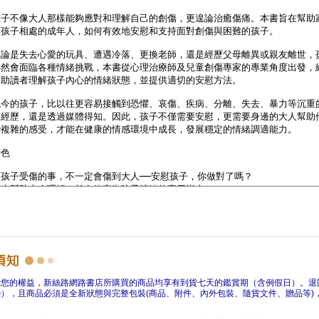
障您的權益，新絲路網路書店所購買的商品均享有到貨七天的鑑賞期（含例假日）。退
），且商品必須是全新狀態與完整包裝(商品、附件、內外包裝、隨貨文件、贈品等)