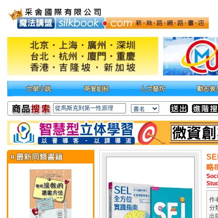
S
略
Soci
Stud
作
分
出