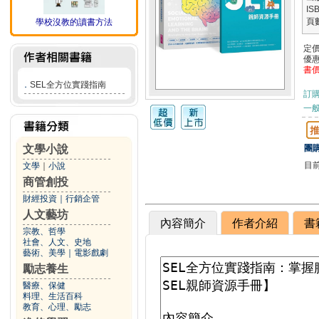
IS
頁
學校沒教的讀書方法
定
優
書
．
SEL全方位實踐指南
訂
一般
文學小說
團購
目
文學
｜
小說
商管創投
財經投資
｜
行銷企管
人文藝坊
內容簡介
作者介紹
書
宗教、哲學
社會、人文、史地
藝術、美學
｜
電影戲劇
勵志養生
醫療、保健
料理、生活百科
教育、心理、勵志