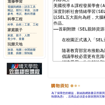
進修學習
電腦與網路
｜
語言工具
雜誌、期刊
｜
軍政、法律
參考、考試、教科用書
科學工程
科學、自然
｜
工業、工程
家庭親子
家庭、親子、人際
青少年、童書
玩樂天地
旅遊、地圖
｜
休閒娛樂
漫畫、插圖
｜
限制級
為了保障您的權益，新絲路網路書店所購買
執聯為憑），且商品必須是全新狀態與完整