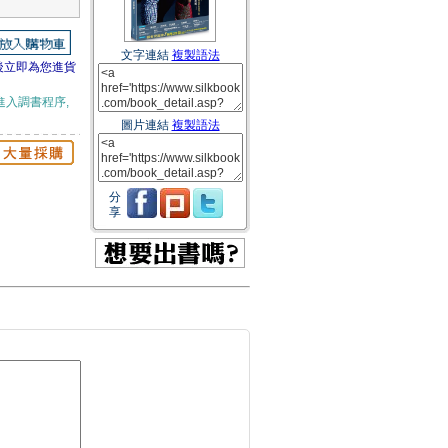
文字連結
複製語法
後立即為您進貨
進入調書程序,
圖片連結
複製語法
分
享