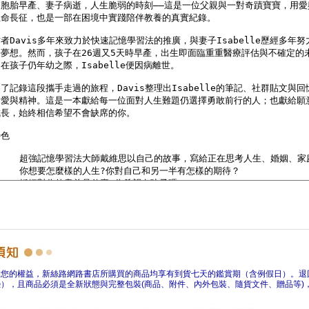
障您的權益，新絲路網路書店所購買的商品均享有到貨七天的鑑賞期（含例假日）。退
），且商品必須是全新狀態與完整包裝(商品、附件、內外包裝、隨貨文件、贈品等)