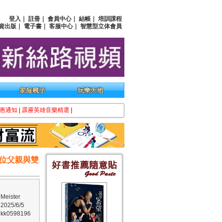
登入
｜
註冊
｜
會員中心
｜
結帳
｜
培訓課程
資出版
｜
電子書
｜
客服中心
｜
智慧型立体會員
惠通知
|
霹靂英雄音樂精選
|
位父親與雙
ister
25/6/5
k0598196