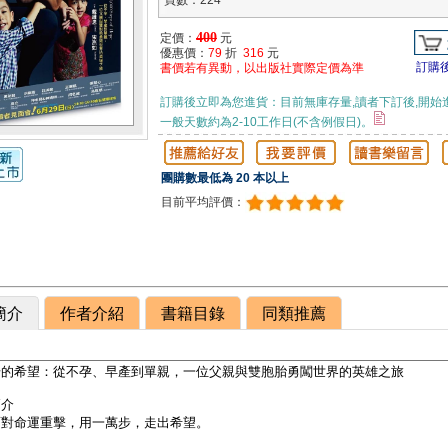
頁數：224
400
定價：
元
優惠價：
79
折
316
元
訂購
書價若有異動，以出版社實際定價為準
訂購後立即為您進貨：目前無庫存量,讀者下訂後,開始
一般天數約為2-10工作日(不含例假日)。
團購數最低為 20 本以上
目前平均評價：
簡介
作者介紹
書籍目錄
同類推薦