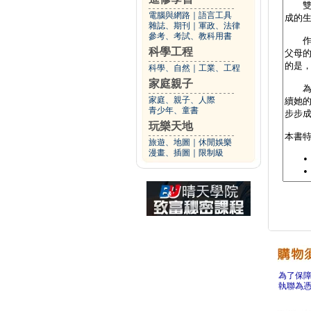
電腦與網路
｜
語言工具
雜誌、期刊
｜
軍政、法律
參考、考試、教科用書
科學工程
科學、自然
｜
工業、工程
家庭親子
家庭、親子、人際
青少年、童書
玩樂天地
旅遊、地圖
｜
休閒娛樂
漫畫、插圖
｜
限制級
為了保
執聯為憑