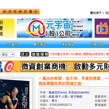
魔法弟子
｜
自
5050魔法眾籌
|
NG書城
|
國際級品牌課程
|
優
一萬步的希望：從不孕、早產到單親，一
胞胎勇闖世界的英雄之旅
作者：
戴維思(Davis), 宋燕如(Isabelle)
分類：
家庭‧親子‧人際
／
親子關係
叢書系列：Me
出版社：
畢方
出版日期：20
ISBN：9786269958573
書籍編號：k