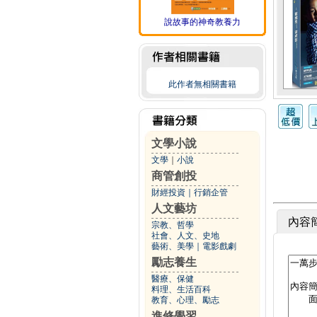
說故事的神奇教養力
此作者無相關書籍
文學小說
文學
｜
小說
商管創投
財經投資
｜
行銷企管
人文藝坊
內容
宗教、哲學
社會、人文、史地
藝術、美學
｜
電影戲劇
勵志養生
醫療、保健
料理、生活百科
教育、心理、勵志
進修學習