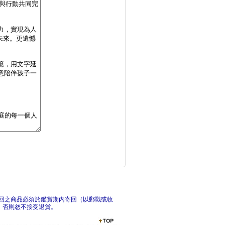
陪孩子好好長大(限量
【孩
孩子關上門，不是拒絕
翻轉
回之商品必須於鑑賞期內寄回（以郵戳或收
，否則恕不接受退貨。