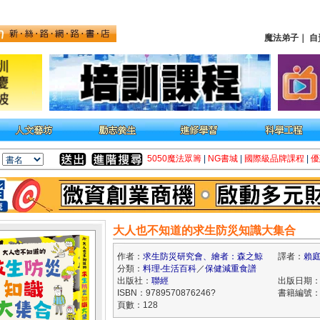
魔法弟子
｜
自
5050魔法眾籌
|
NG書城
|
國際級品牌課程
|
優
大人也不知道的求生防災知識大集合
作者：
求生防災研究會、繪者：森之鯨
譯者：
賴
分類：
料理‧生活百科
／
保健減重食譜
出版社：
聯經
出版日期：20
ISBN：9789570876246?
書籍編號：k
頁數：128