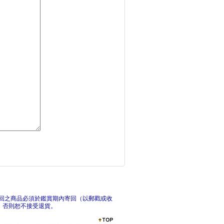
瘦了，然後呢？：瘦瘦
3
吃出抗癌體質 營養師
餐桌
回之商品必須於鑑賞期內寄回（以郵戳或收
，否則恕不接受退貨。