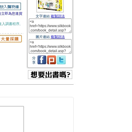
後立即為您進貨
文字連結
複製語法
進入調書程序,
圖片連結
複製語法
分
享