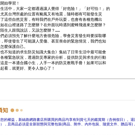
障您的權益，新絲路網路書店所購買的商品均享有到貨七天的鑑賞期（含例假日）。退
），且商品必須是全新狀態與完整包裝(商品、附件、內外包裝、隨貨文件、贈品等)