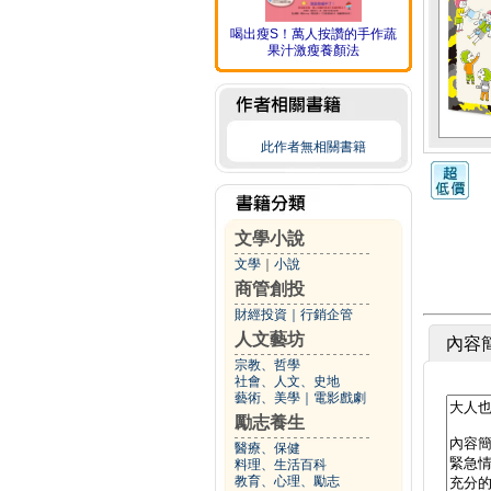
喝出瘦S！萬人按讚的手作蔬
果汁激瘦養顏法
此作者無相關書籍
文學小說
文學
｜
小說
商管創投
財經投資
｜
行銷企管
人文藝坊
內容
宗教、哲學
社會、人文、史地
藝術、美學
｜
電影戲劇
勵志養生
醫療、保健
料理、生活百科
教育、心理、勵志