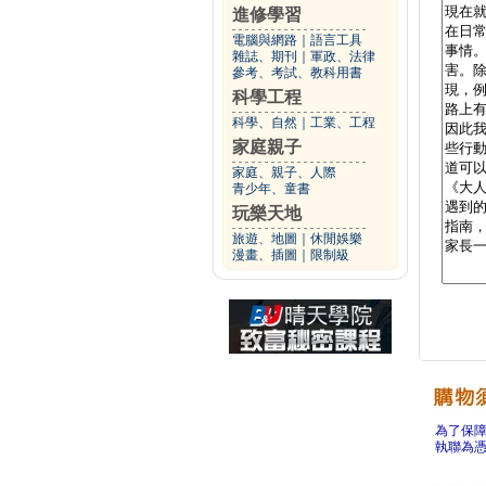
進修學習
電腦與網路
｜
語言工具
雜誌、期刊
｜
軍政、法律
參考、考試、教科用書
科學工程
科學、自然
｜
工業、工程
家庭親子
家庭、親子、人際
青少年、童書
玩樂天地
旅遊、地圖
｜
休閒娛樂
漫畫、插圖
｜
限制級
為了保
執聯為憑