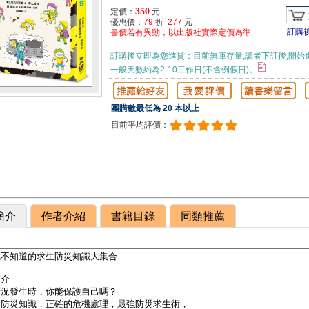
350
定價：
元
優惠價：
79
折
277
元
訂購
書價若有異動，以出版社實際定價為準
訂購後立即為您進貨：目前無庫存量,讀者下訂後,開始
一般天數約為2-10工作日(不含例假日)。
團購數最低為 20 本以上
目前平均評價：
簡介
作者介紹
書籍目錄
同類推薦