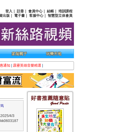
登入
｜
註冊
｜
會員中心
｜
結帳
｜
培訓課程
資出版
｜
電子書
｜
客服中心
｜
智慧型立体會員
惠通知
|
霹靂英雄音樂精選
|
庭筠
25/4/3
k0603187