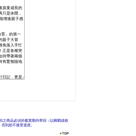
首爾：最新‧最前線‧
追夢
全日本空弁＆空港伴手
札幌
回之商品必須於鑑賞期內寄回（以郵戳或收
，否則恕不接受退貨。