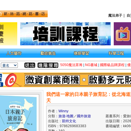
魔法弟子
｜
自
5050魔法眾籌
|
NG書城
|
國際級品牌課程
|
優
我們這一家的日本親子旅育記：從北海道
天
作者：
Winny
分類：
旅遊‧地圖
／
國外旅遊
叢書系列：愛旅
出版社：
凱特文化
出版日期：2026/
ISBN：9786269683383
書籍編號：kk060