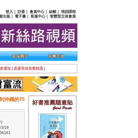
登入
｜
註冊
｜
會員中心
｜
結帳
｜
培訓課程
資出版
｜
電子書
｜
客服中心
｜
智慧型立体會員
惠通知
|
霹靂英雄音樂精選
|
到沖繩的75
行
3/19
6161