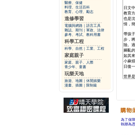
醫療、保健
料理、生活百科
教育、心理、勵志
進修學習
電腦與網路
｜
語言工具
雜誌、期刊
｜
軍政、法律
參考、考試、教科用書
科學工程
科學、自然
｜
工業、工程
家庭親子
家庭、親子、人際
青少年、童書
玩樂天地
旅遊、地圖
｜
休閒娛樂
漫畫、插圖
｜
限制級
為了保
執聯為憑