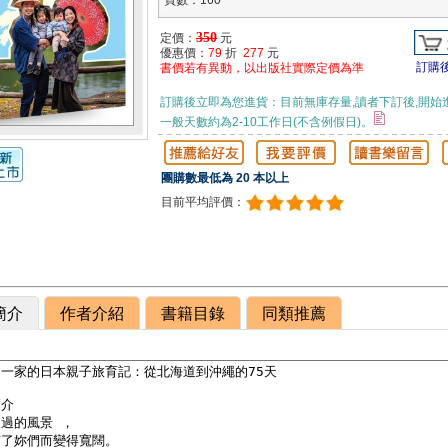
頁數：160
350
定價：
元
優惠價：
79
折
277
元
訂購
書價若有異動，以出版社實際定價為準
訂購後立即為您進貨：目前無庫存量,讀者下訂後,開始
一般天數約為2-10工作日(不含例假日)。
團購數最低為 20 本以上
目前平均評價：
簡介
作者介紹
書籍目錄
同類推薦