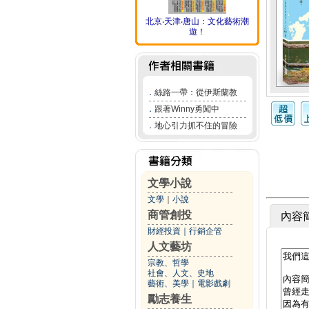
北京‧天津‧唐山：文化藝術潮
遊！
．
絲路一帶：從伊斯蘭教
．
跟著Winny勇闖中
．
地心引力抓不住的冒險
文學小說
文學
｜
小說
商管創投
內容
財經投資
｜
行銷企管
人文藝坊
宗教、哲學
社會、人文、史地
藝術、美學
｜
電影戲劇
勵志養生