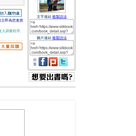
文字連結
複製語法
後立即為您進貨
進入調書程序,
圖片連結
複製語法
分
享