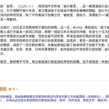
障您的權益，新絲路網路書店所購買的商品均享有到貨七天的鑑賞期（含例假日）。退
），且商品必須是全新狀態與完整包裝(商品、附件、內外包裝、隨貨文件、贈品等)