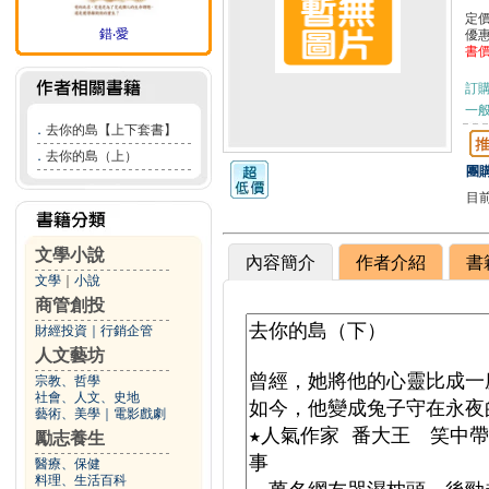
定
錯‧愛
優
書
訂
一般
．
去你的島【上下套書】
．
去你的島（上）
團購
目
文學小說
內容簡介
作者介紹
書
文學
｜
小說
商管創投
財經投資
｜
行銷企管
人文藝坊
宗教、哲學
社會、人文、史地
藝術、美學
｜
電影戲劇
勵志養生
醫療、保健
料理、生活百科