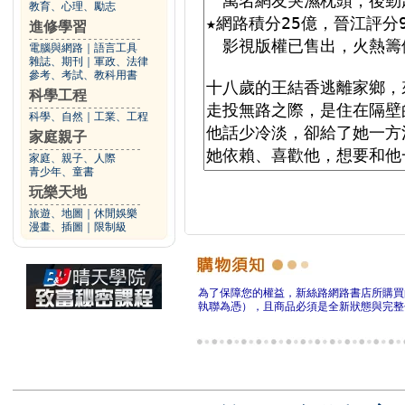
教育、心理、勵志
進修學習
電腦與網路
｜
語言工具
雜誌、期刊
｜
軍政、法律
參考、考試、教科用書
科學工程
科學、自然
｜
工業、工程
家庭親子
家庭、親子、人際
青少年、童書
玩樂天地
旅遊、地圖
｜
休閒娛樂
漫畫、插圖
｜
限制級
為了保障您的權益，新絲路網路書店所購買
執聯為憑），且商品必須是全新狀態與完整