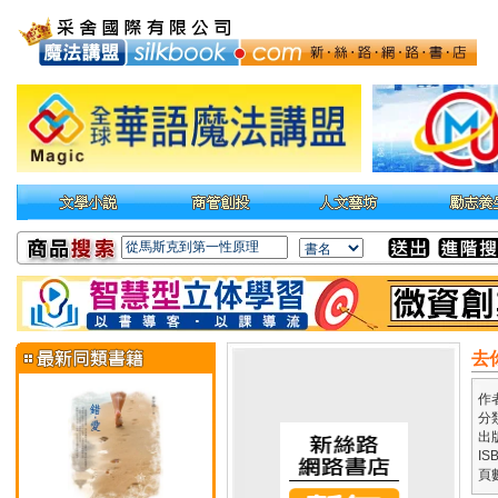
去
作
分
出
IS
頁