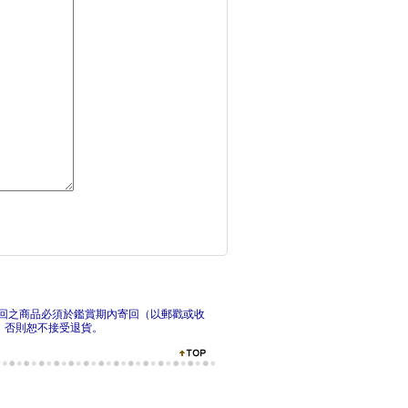
花開錦繡六
他
除我之外，全員主角（
除我
回之商品必須於鑑賞期內寄回（以郵戳或收
，否則恕不接受退貨。