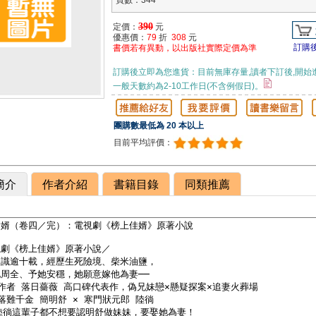
頁數：344
390
定價：
元
優惠價：
79
折
308
元
訂購
書價若有異動，以出版社實際定價為準
訂購後立即為您進貨：目前無庫存量,讀者下訂後,開始
一般天數約為2-10工作日(不含例假日)。
團購數最低為 20 本以上
目前平均評價：
簡介
作者介紹
書籍目錄
同類推薦