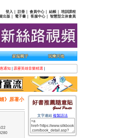
登入
｜
註冊
｜
會員中心
｜
結帳
｜
培訓課程
資出版
｜
電子書
｜
客服中心
｜
智慧型立体會員
惠通知
|
霹靂英雄音樂精選
|
婿》原著小
文字連結
複製語法
/22
280