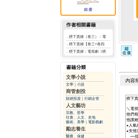
錯‧愛
．
榜下貴婿（卷三）：電
．
榜下貴婿【卷三+卷四
．
榜下貴婿：電視劇《榜
文學小說
內容
文學
｜
小說
商管創投
財經投資
｜
行銷企管
人文藝坊
宗教、哲學
社會、人文、史地
藝術、美學
｜
電影戲劇
勵志養生
醫療、保健