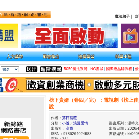
魔法弟子
｜
自
5050魔法眾籌
|
NG書城
|
國際級品牌課程
|
優
榜下貴婿（卷四／完）：電視劇《榜上佳
說
作者：
落日薔薇
分類：
小說
／
浪漫愛情
叢書系列：漫時光
出版社：
高寶
出版日期：2026/4
ISBN：9786264024983
書籍編號：kk0608