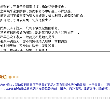
障您的權益，新絲路網路書店所購買的商品均享有到貨七天的鑑賞期（含例假日）。退
），且商品必須是全新狀態與完整包裝(商品、附件、內外包裝、隨貨文件、贈品等)