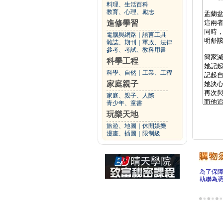
料理、生活百科
教育、心理、勵志
進修學習
電腦與網路
｜
語言工具
雜誌、期刊
｜
軍政、法律
參考、考試、教科用書
科學工程
科學、自然
｜
工業、工程
家庭親子
家庭、親子、人際
青少年、童書
玩樂天地
旅遊、地圖
｜
休閒娛樂
漫畫、插圖
｜
限制級
為了保
執聯為憑