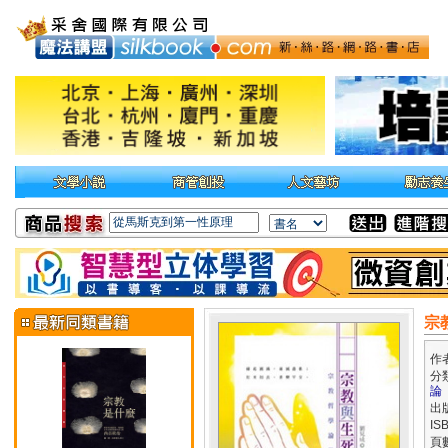
宗
作
分
論
出
IS
頁