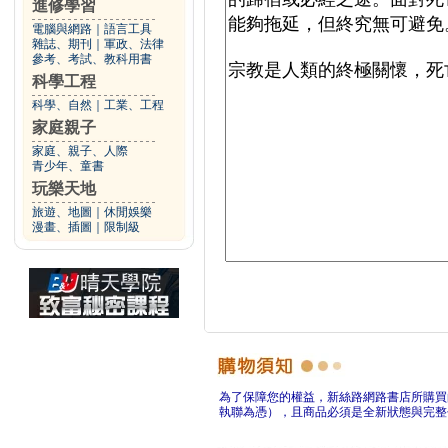
進修學習
電腦與網路
｜
語言工具
雜誌、期刊
｜
軍政、法律
參考、考試、教科用書
科學工程
科學、自然
｜
工業、工程
家庭親子
家庭、親子、人際
青少年、童書
玩樂天地
旅遊、地圖
｜
休閒娛樂
漫畫、插圖
｜
限制級
為了保障您的權益，新絲路網路書店所購買
執聯為憑），且商品必須是全新狀態與完整