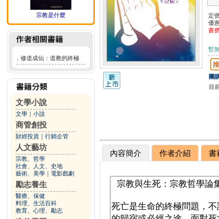
宗教是什麼
定
優
書
暫
．
修道成仙：道教的終極
團購
目
文學小說
文學
｜
小說
商管創投
財經投資
｜
行銷企管
人文藝坊
內容簡介
作者介紹
書
宗教、哲學
社會、人文、史地
藝術、美學
｜
電影戲劇
勵志養生
醫療、保健
料理、生活百科
教育、心理、勵志