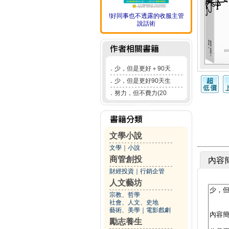
!好同事也不透露的收服主管
說話術
．
少，但是更好＋90天
．
少，但是更好90天生
．
努力，但不費力(20
文學小說
文學
｜
小說
商管創投
內容
財經投資
｜
行銷企管
人文藝坊
宗教、哲學
社會、人文、史地
藝術、美學
｜
電影戲劇
勵志養生