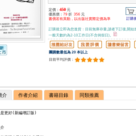
450
定價：
元
優惠價：
79
折
356
元
訂購
書價若有異動，以出版社實際定價為準
訂購後立即為您進貨：目前無庫存量,讀者下訂後,開始
一般天數約為2-10工作日(不含例假日)。
團購數最低為 20 本以上
目前平均評價：
簡介
作者介紹
書籍目錄
同類推薦