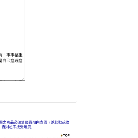
從聽得懂到做得到的行
時間
勇氣賦能：讓對方從「
領導
回之商品必須於鑑賞期內寄回（以郵戳或收
，否則恕不接受退貨。