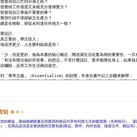
障您的權益，新絲路網路書店所購買的商品均享有到貨七天的鑑賞期（含例假日）。退
），且商品必須是全新狀態與完整包裝(商品、附件、內外包裝、隨貨文件、贈品等)