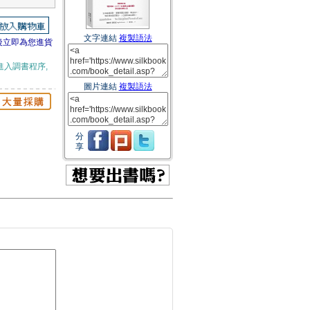
文字連結
複製語法
後立即為您進貨
進入調書程序,
圖片連結
複製語法
分
享