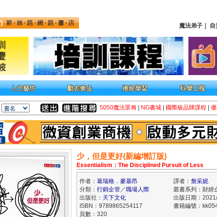
魔法弟子
｜
自
5050魔法眾籌
|
NG書城
|
國際級品牌課程
|
優
少，但是更好(新編增訂版)
Essentialism：The Disciplined Pursuit of Less
作者：
葛瑞格．麥基昂
譯者：
詹采妮
分類：
行銷企管
／
職場人際
叢書系列：財經
出版社：
天下文化
出版日期：2021/1
ISBN：9789865254117
書籍編號：kk054
頁數：320