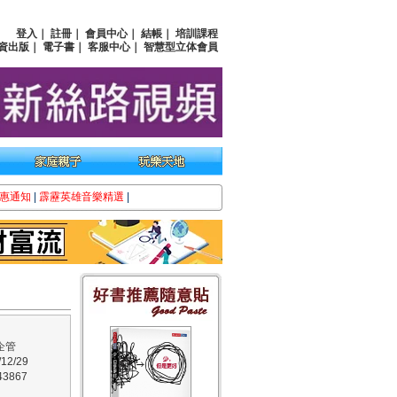
登入
｜
註冊
｜
會員中心
｜
結帳
｜
培訓課程
資出版
｜
電子書
｜
客服中心
｜
智慧型立体會員
惠通知
|
霹靂英雄音樂精選
|
企管
2/29
3867