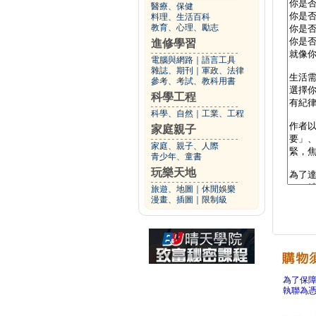
醫療、保健
料理、生活百科
教育、心理、勵志
進修學習
電腦與網路
｜
語言工具
雜誌、期刊
｜
軍政、法律
參考、考試、教科用書
科學工程
科學、自然
｜
工業、工程
家庭親子
家庭、親子、人際
青少年、童書
玩樂天地
旅遊、地圖
｜
休閒娛樂
漫畫、插圖
｜
限制級
為了保
執聯為憑