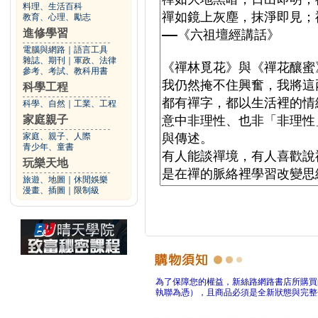
料理、生活百科
教育、心理、勵志
進修學習
電腦與網路
｜
語言工具
雜誌、期刊
｜
軍政、法律
參考、考試、教科用書
科學工程
科學、自然
｜
工業、工程
家庭親子
家庭、親子、人際
青少年、童書
玩樂天地
旅遊、地圖
｜
休閒娛樂
漫畫、插圖
｜
限制級
為了保障您的權益，新絲路網路書店所購買
執聯為憑），且商品必須是全新狀態與完整