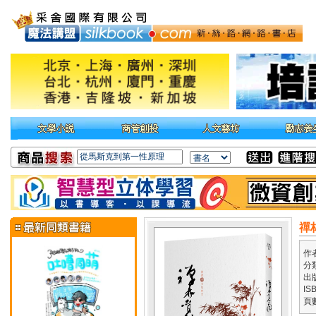
禪
作
分
出
IS
頁