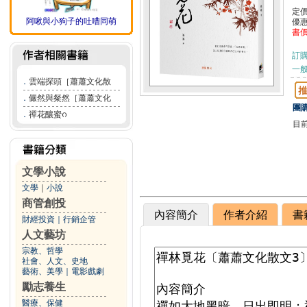
定
阿啾與小狗子的吐嘈同萌
優
書
訂
一般
．
雲端探頭［蕭蕭文化散
．
儼然與粲然［蕭蕭文化
團購
．
禪花釀蜜ᦅ
目
文學小說
文學
｜
小說
商管創投
內容簡介
作者介紹
書
財經投資
｜
行銷企管
人文藝坊
宗教、哲學
社會、人文、史地
藝術、美學
｜
電影戲劇
勵志養生
醫療、保健