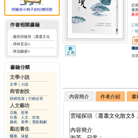
定
阿啾與小狗子的吐嘈同萌
優
書
訂
一般
．
儼然與粲然［蕭蕭文化
．
禪林覓花ᦅ
團購
．
禪花釀蜜ᦅ
目
文學小說
文學
｜
小說
商管創投
內容簡介
作者介紹
書
財經投資
｜
行銷企管
人文藝坊
宗教、哲學
社會、人文、史地
藝術、美學
｜
電影戲劇
勵志養生
醫療、保健