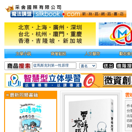
雲
作
分
出
IS
頁