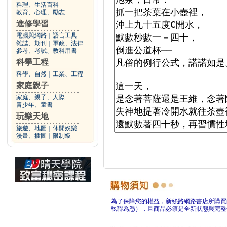
料理、生活百科
教育、心理、勵志
進修學習
電腦與網路
｜
語言工具
雜誌、期刊
｜
軍政、法律
參考、考試、教科用書
科學工程
科學、自然
｜
工業、工程
家庭親子
家庭、親子、人際
青少年、童書
玩樂天地
旅遊、地圖
｜
休閒娛樂
漫畫、插圖
｜
限制級
為了保障您的權益，新絲路網路書店所購買
執聯為憑），且商品必須是全新狀態與完整