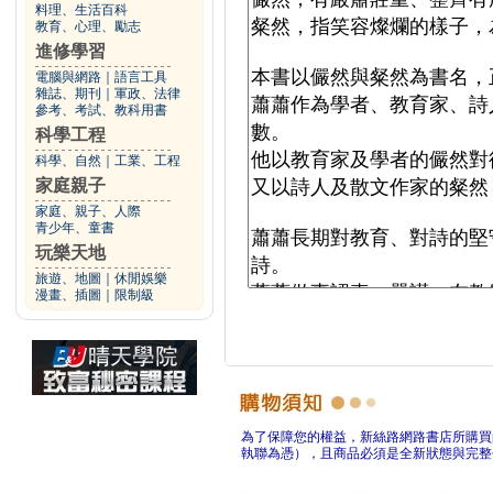
料理、生活百科
教育、心理、勵志
進修學習
電腦與網路
｜
語言工具
雜誌、期刊
｜
軍政、法律
參考、考試、教科用書
科學工程
科學、自然
｜
工業、工程
家庭親子
家庭、親子、人際
青少年、童書
玩樂天地
旅遊、地圖
｜
休閒娛樂
漫畫、插圖
｜
限制級
為了保障您的權益，新絲路網路書店所購買
執聯為憑），且商品必須是全新狀態與完整