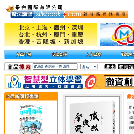
儼
作
分
出
IS
頁