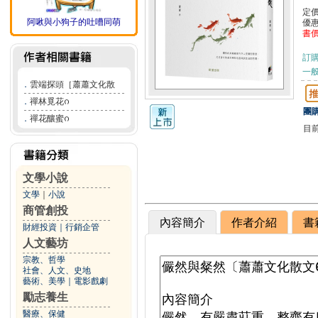
定
阿啾與小狗子的吐嘈同萌
優
書
訂
一般
．
雲端探頭［蕭蕭文化散
．
禪林覓花ᦅ
團購
．
禪花釀蜜ᦅ
目
文學小說
文學
｜
小說
商管創投
內容簡介
作者介紹
書
財經投資
｜
行銷企管
人文藝坊
宗教、哲學
社會、人文、史地
藝術、美學
｜
電影戲劇
勵志養生
醫療、保健