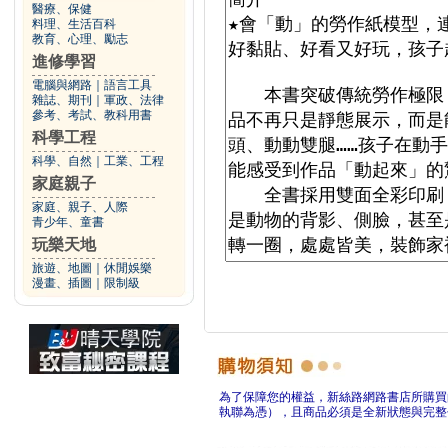
醫療、保健
料理、生活百科
教育、心理、勵志
進修學習
電腦與網路
｜
語言工具
雜誌、期刊
｜
軍政、法律
參考、考試、教科用書
科學工程
科學、自然
｜
工業、工程
家庭親子
家庭、親子、人際
青少年、童書
玩樂天地
旅遊、地圖
｜
休閒娛樂
漫畫、插圖
｜
限制級
為了保障您的權益，新絲路網路書店所購買
執聯為憑），且商品必須是全新狀態與完整