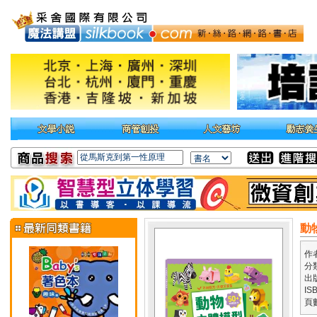
動
作
分
出
IS
頁