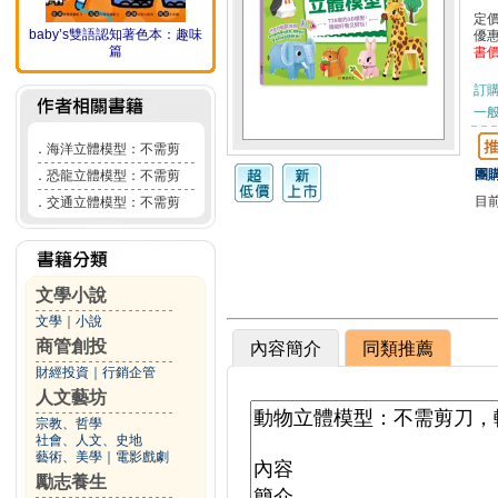
定
baby’s雙語認知著色本：趣味
優
篇
書
訂
一般
．
海洋立體模型：不需剪
團購
．
恐龍立體模型：不需剪
目
．
交通立體模型：不需剪
文學小說
文學
｜
小說
商管創投
內容簡介
同類推薦
財經投資
｜
行銷企管
人文藝坊
宗教、哲學
社會、人文、史地
藝術、美學
｜
電影戲劇
勵志養生