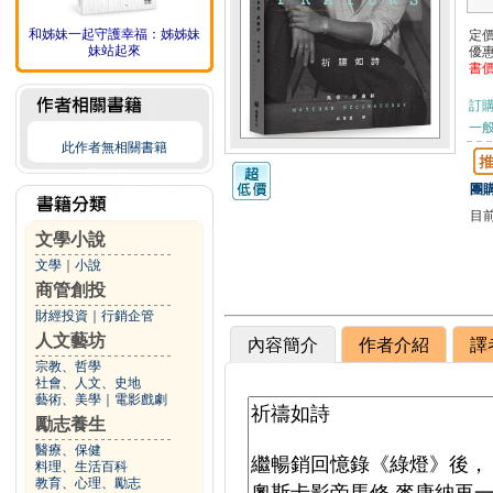
和姊妹一起守護幸福：姊姊妹
定
妹站起來
優
書
訂
一般
此作者無相關書籍
團購
目
文學小說
文學
｜
小說
商管創投
財經投資
｜
行銷企管
人文藝坊
內容簡介
作者介紹
譯
宗教、哲學
社會、人文、史地
藝術、美學
｜
電影戲劇
勵志養生
醫療、保健
料理、生活百科
教育、心理、勵志