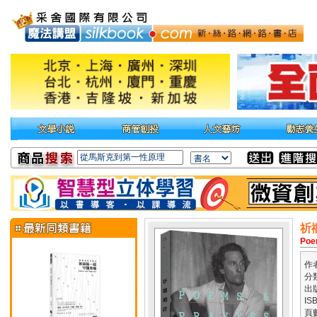
祈
Poe
作
分
出
IS
頁