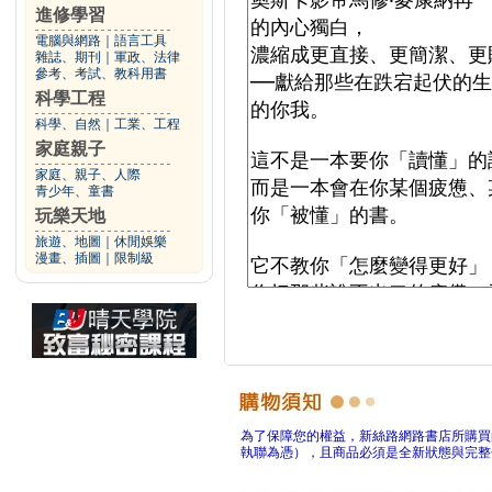
進修學習
電腦與網路
｜
語言工具
雜誌、期刊
｜
軍政、法律
參考、考試、教科用書
科學工程
科學、自然
｜
工業、工程
家庭親子
家庭、親子、人際
青少年、童書
玩樂天地
旅遊、地圖
｜
休閒娛樂
漫畫、插圖
｜
限制級
為了保障您的權益，新絲路網路書店所購買
執聯為憑），且商品必須是全新狀態與完整