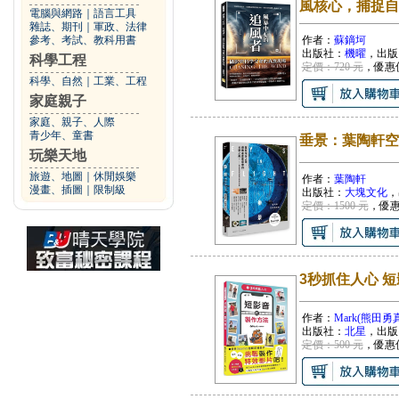
風核心，捕捉自
電腦與網路
｜
語言工具
雜誌、期刊
｜
軍政、法律
參考、考試、教科用書
作者：
蘇鏑坷
出版社：
機曜
，出版
科學工程
定價：720 元
，優惠
科學、自然
｜
工業、工程
家庭親子
家庭、親子、人際
青少年、童書
垂景：葉陶軒空
玩樂天地
旅遊、地圖
｜
休閒娛樂
作者：
葉陶軒
漫畫、插圖
｜
限制級
出版社：
大塊文化
，
定價：1500 元
，優
3秒抓住人心 
作者：
Mark(熊田勇
出版社：
北星
，出版
定價：500 元
，優惠