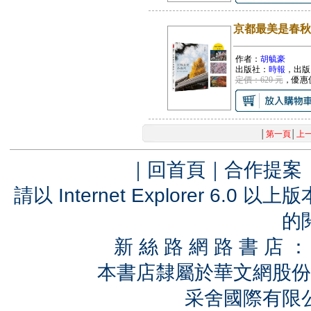
京都最美是春秋
作者：
胡毓豪
出版社：
時報
，出版
定價：620 元
，優惠
│
第一頁
│
上
｜
回首頁
｜
合作提案
請以 Internet Explorer 6.
的
新 絲 路 網 路 書 
本書店隸屬於華文網股份
采舍國際有限公司