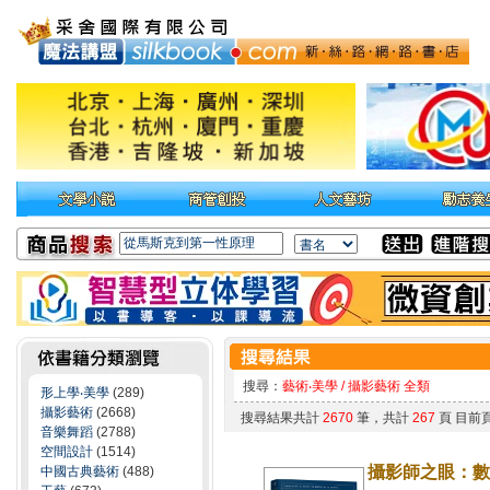
搜尋：
藝術‧美學 / 攝影藝術 全類
形上學‧美學
(289)
攝影藝術
(2668)
搜尋結果共計
2670
筆，共計
267
頁 目前
音樂舞蹈
(2788)
空間設計
(1514)
攝影師之眼：數
中國古典藝術
(488)