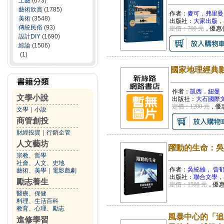
工藝
(673)
藝術欣賞
(1785)
作者：
麥可．弗里曼
美術
(3548)
出版社：
大家出版
，
傳統民俗
(93)
定價：700 元
，優惠
設計DIY
(1690)
綜論
(1506)
(1)
國家地理經典
作者：
凱西．紐曼
文學小說
出版社：
大石國際
定價：1200 元
，優
文學
｜
小說
商管創投
財經投資
｜
行銷企管
人文藝坊
躍動的生命：吳
宗教、哲學
社會、人文、史地
作者：
吳統雄， 曾
藝術、美學
｜
電影戲劇
出版社：
聯合文學
，
勵志養生
定價：1500 元
，優
醫療、保健
料理、生活百科
教育、心理、勵志
風暴中心的「追
進修學習