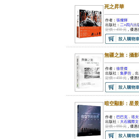
死之昇華
作者：
張燦輝
出版社：
二○四六出
定價：450 元
，優惠
無疆之旅：攝影
作者：
徐世傑
出版社：
集夢坊
，出
定價：450 元
，優惠
暗空顯影：星景
作者：
巴巴克．塔夫
出版社：
大石國際文
定價：990 元
，優惠